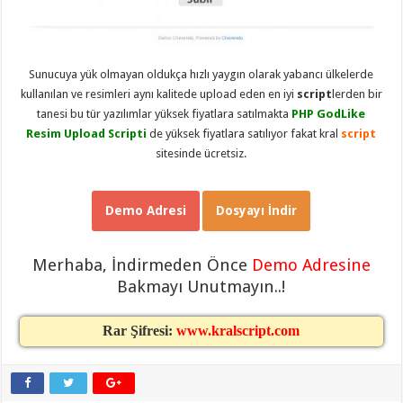
eve
taşımacılık
,
gaziantep
evden
eve
taşımacılık
,
Sunucuya yük olmayan oldukça hızlı yaygın olarak yabancı ülkelerde
gaziantep
kullanılan ve resimleri aynı kalitede upload eden en iyi
script
lerden bir
evden
eve
tanesi bu tür yazılımlar yüksek fiyatlara satılmakta
PHP GodLike
taşımacılık
,
Resim Upload Scripti
de yüksek fiyatlara satılıyor fakat kral
script
gaziantep
evden
sitesinde ücretsiz.
eve
taşımacılık
,
gaziantep
evden
Demo Adresi
Dosyayı İndir
eve
taşımacılık
,
evden
eve
Merhaba, İndirmeden Önce
Demo Adresine
taşımacılık
,
Bakmayı Unutmayın..!
gaziantep
asansörlü
taşıma
,
gaziantep
Rar Şifresi:
www.kralscript.com
evden
eve
taşımacılık
,
gaziantep
organizasyon
,