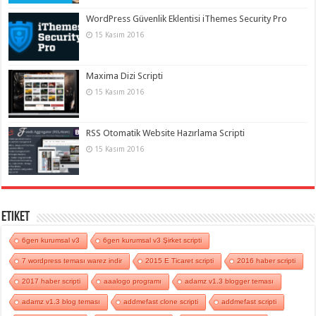
WordPress Güvenlik Eklentisi iThemes Security Pro
15 Kasım 2016
Maxima Dizi Scripti
15 Kasım 2016
RSS Otomatik Website Hazırlama Scripti
15 Kasım 2016
Etiket
6gen kurumsal v3
6gen kurumsal v3 Şirket scripti
7 wordpress teması warez indir
2015 E Ticaret scripti
2016 haber scripti
2017 haber scripti
aaalogo programı
adamz v1.3 blogger teması
adamz v1.3 blog teması
addmefast clone scripti
addmefast scripti