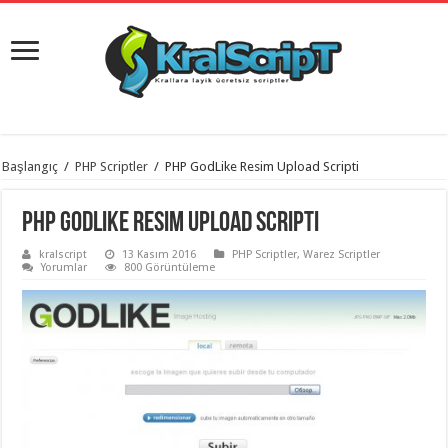
istanbul
Başlangıç
/
PHP Scriptler
/
PHP GodLike Resim Upload Scripti
organizasyon
evden
eve
PHP GodLike Resim Upload Scripti
taşımacılık
,
gaziantep
kralscript
13 Kasım 2016
PHP Scriptler
,
Warez Scriptler
organizasyon
,
Yorumlar
800 Görüntüleme
gaziantep
evden
eve
taşımacılık
,
evden
eve
taşımacılık
,
gaziantep
evden
eve
taşımacılık
,
evden