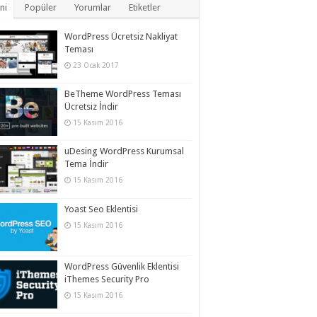
ni
Popüler
Yorumlar
Etiketler
WordPress Ücretsiz Nakliyat
Teması
23 Ocak 2017
BeTheme WordPress Teması
Ücretsiz İndir
15 Kasım 2016
uDesing WordPress Kurumsal
Tema İndir
15 Kasım 2016
Yoast Seo Eklentisi
15 Kasım 2016
WordPress Güvenlik Eklentisi
iThemes Security Pro
15 Kasım 2016