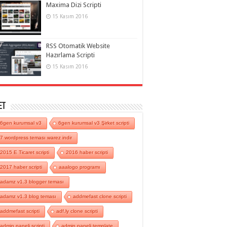
Maxima Dizi Scripti
15 Kasım 2016
RSS Otomatik Website
Hazırlama Scripti
15 Kasım 2016
et
6gen kurumsal v3
6gen kurumsal v3 Şirket scripti
7 wordpress teması warez indir
2015 E Ticaret scripti
2016 haber scripti
2017 haber scripti
aaalogo programı
adamz v1.3 blogger teması
adamz v1.3 blog teması
addmefast clone scripti
addmefast scripti
adf.ly clone scripti
admin paneli scripti
admin paneli template