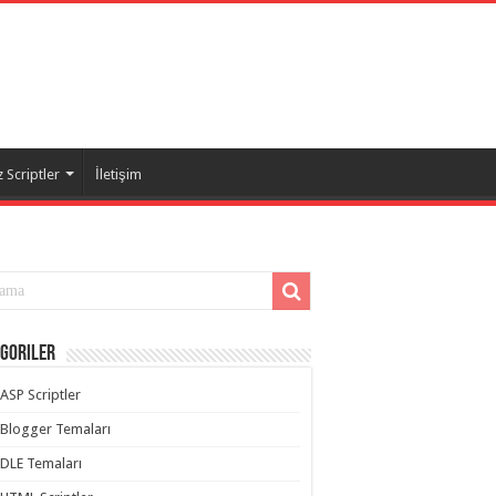
 Scriptler
İletişim
goriler
ASP Scriptler
Blogger Temaları
DLE Temaları