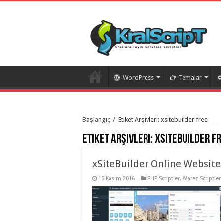
WordPress
Temalar
istanbul
organizasyon
Başlangıç
/
Etiket Arşivleri: xsitebuilder free
evden
eve
Etiket Arşivleri:
xsitebuilder f
taşımacılık
,
gaziantep
organizasyon
,
gaziantep
xSiteBuilder Online Websit
evden
eve
15 Kasım 2016
PHP Scriptler
,
Warez Scriptler
taşımacılık
,
evden
eve
taşımacılık
,
gaziantep
evden