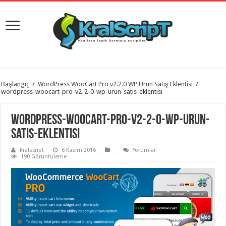
istanbul
Başlangıç
/
WordPress WooCart Pro v2.2.0 WP Ürün Satış Eklentisi
/
organizasyon
wordpress-woocart-pro-v2-2-0-wp-urun-satis-eklentisi
evden
eve
taşımacılık
,
wordpress-woocart-pro-v2-2-0-wp-urun-
gaziantep
organizasyon
,
satis-eklentisi
gaziantep
evden
kralscript
6 Kasım 2016
Yorumlar
eve
190 Görüntüleme
taşımacılık
,
evden
eve
taşımacılık
,
gaziantep
evden
eve
taşımacılık
,
evden