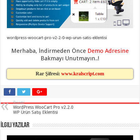
eve
taşımacılık
,
gaziantep
evden
eve
taşımacılık
,
gaziantep
evden
wordpress-woocart-pro-v2-2-0-wp-urun-satis-eklentisi
eve
taşımacılık
,
gaziantep
Merhaba, İndirmeden Önce
Demo Adresine
evden
eve
Bakmayı Unutmayın..!
taşımacılık
,
gaziantep
evden
Rar Şifresi:
www.kralscript.com
eve
taşımacılık
,
evden
eve
taşımacılık
,
gaziantep
Önceki
asansörlü
WordPress WooCart Pro v2.2.0
taşıma
,
WP Ürün Satış Eklentisi
gaziantep
evden
eve
İlgili Yazılar
taşımacılık
,
gaziantep
organizasyon
,