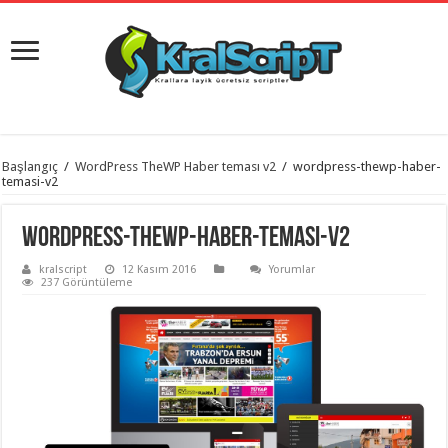
istanbul
Başlangıç
/
WordPress TheWP Haber teması v2
/
wordpress-thewp-haber-
organizasyon
temasi-v2
evden
eve
taşımacılık
,
wordpress-thewp-haber-temasi-v2
gaziantep
organizasyon
,
kralscript
12 Kasım 2016
Yorumlar
gaziantep
237 Görüntüleme
evden
eve
taşımacılık
,
evden
eve
taşımacılık
,
gaziantep
evden
eve
taşımacılık
,
evden