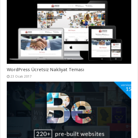
gaziantep
organizasyon
,
gaziantep
organizasyon
,
gaziantep
organizasyon
,
gaziantep
organizasyon
,
gaziantep
organizasyon
,
gaziantep
palyaço
,
twitter
takipçi
hilesi
,
WordPress Ücretsiz Nakliyat Teması
twitter
takipçi
23 Ocak 2017
hilesi
,
instagram
takipçi
hilesi
,