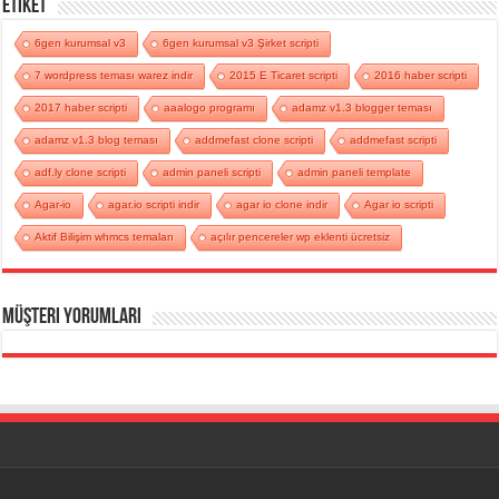
Etiket
6gen kurumsal v3
6gen kurumsal v3 Şirket scripti
7 wordpress teması warez indir
2015 E Ticaret scripti
2016 haber scripti
2017 haber scripti
aaalogo programı
adamz v1.3 blogger teması
adamz v1.3 blog teması
addmefast clone scripti
addmefast scripti
adf.ly clone scripti
admin paneli scripti
admin paneli template
Agar-io
agar.io scripti indir
agar io clone indir
Agar io scripti
Aktif Bilişim whmcs temaları
açılır pencereler wp eklenti ücretsiz
Müşteri Yorumları