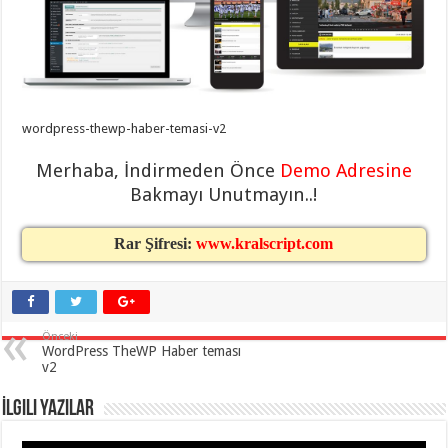
eve
taşımacılık
,
gaziantep
evden
eve
taşımacılık
,
gaziantep
evden
eve
wordpress-thewp-haber-temasi-v2
taşımacılık
,
gaziantep
Merhaba, İndirmeden Önce
Demo Adresine
evden
eve
Bakmayı Unutmayın..!
taşımacılık
,
gaziantep
evden
Rar Şifresi:
www.kralscript.com
eve
taşımacılık
,
evden
eve
taşımacılık
,
gaziantep
asansörlü
Önceki
taşıma
,
WordPress TheWP Haber teması
gaziantep
v2
evden
eve
İlgili Yazılar
taşımacılık
,
gaziantep
organizasyon
,