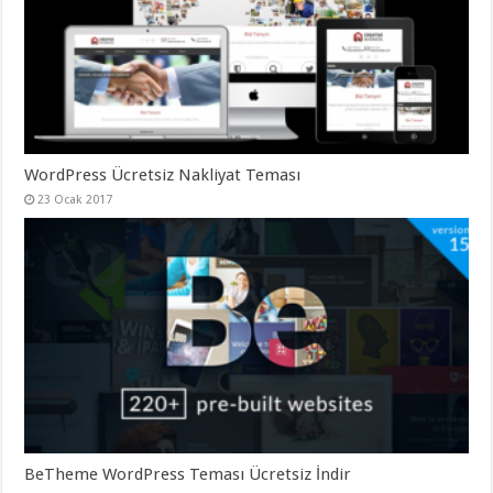
gaziantep
organizasyon
,
gaziantep
organizasyon
,
gaziantep
organizasyon
,
gaziantep
organizasyon
,
gaziantep
organizasyon
,
gaziantep
WordPress Ücretsiz Nakliyat Teması
palyaço
,
23 Ocak 2017
twitter
takipçi
hilesi
,
twitter
takipçi
hilesi
,
instagram
takipçi
hilesi
,
BeTheme WordPress Teması Ücretsiz İndir