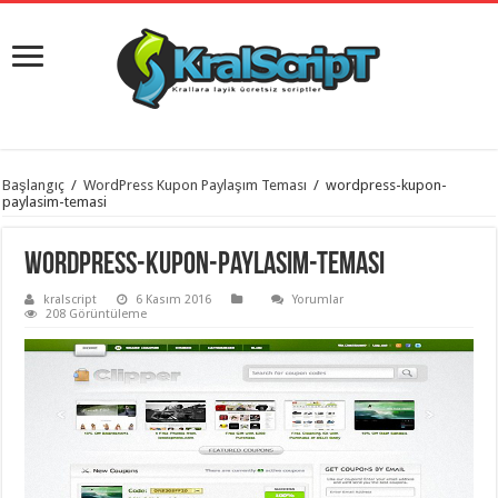
istanbul
Başlangıç
/
WordPress Kupon Paylaşım Teması
/
wordpress-kupon-
organizasyon
paylasim-temasi
evden
eve
taşımacılık
,
wordpress-kupon-paylasim-temasi
gaziantep
organizasyon
,
kralscript
6 Kasım 2016
Yorumlar
gaziantep
208 Görüntüleme
evden
eve
taşımacılık
,
evden
eve
taşımacılık
,
gaziantep
evden
eve
taşımacılık
,
evden