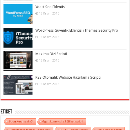
Yoast Seo Eklentisi
15 Kasım 2016
WordPress Güvenlik Eklentisi iThemes Security Pro
15 Kasım 2016
Maxima Dizi Scripti
15 Kasım 2016
RSS Otomatik Website Hazırlama Scripti
15 Kasım 2016
Etiket
6gen kurumsal v3
6gen kurumsal v3 Şirket scripti
7 wordpress teması warez indir
2015 E Ticaret scripti
2016 haber scripti