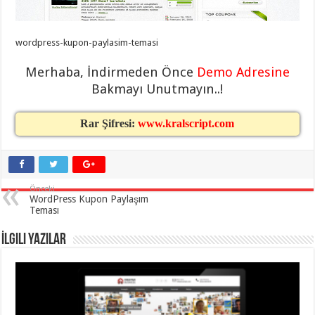
eve
taşımacılık
,
gaziantep
evden
wordpress-kupon-paylasim-temasi
eve
taşımacılık
,
gaziantep
Merhaba, İndirmeden Önce
Demo Adresine
evden
Bakmayı Unutmayın..!
eve
taşımacılık
,
gaziantep
evden
Rar Şifresi:
www.kralscript.com
eve
taşımacılık
,
gaziantep
evden
eve
taşımacılık
,
Önceki
evden
WordPress Kupon Paylaşım
eve
Teması
taşımacılık
,
gaziantep
asansörlü
İlgili Yazılar
taşıma
,
gaziantep
evden
eve
taşımacılık
,
gaziantep
organizasyon
,