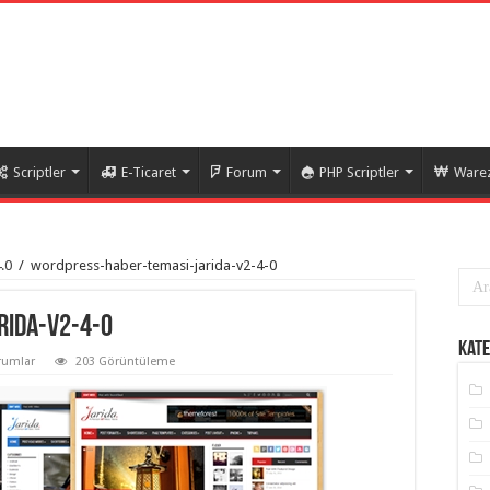
Scriptler
E-Ticaret
Forum
PHP Scriptler
Warez
.0
/
wordpress-haber-temasi-jarida-v2-4-0
rida-v2-4-0
Kate
rumlar
203 Görüntüleme