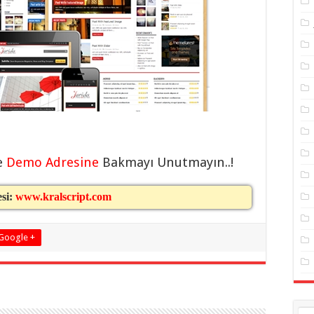
e
Demo Adresine
Bakmayı Unutmayın..!
esi:
www.kralscript.com
Google +