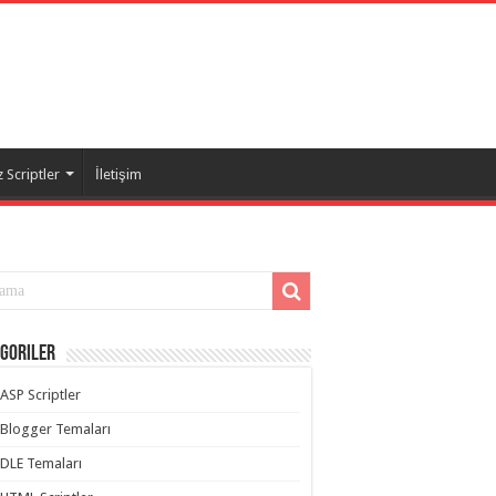
 Scriptler
İletişim
goriler
ASP Scriptler
Blogger Temaları
DLE Temaları