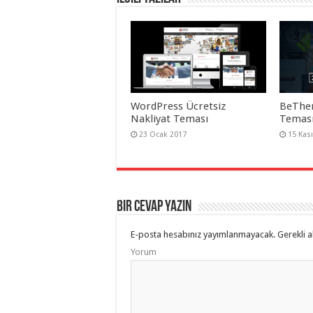
taşımacılık
,
gaziantep
organizasyon
,
gaziantep
organizasyon
,
gaziantep
organizasyon
,
gaziantep
organizasyon
,
gaziantep
WordPress Ücretsiz
BeThe
organizasyon
,
Nakliyat Teması
Teması
gaziantep
organizasyon
,
23 Ocak 2017
15 Kas
gaziantep
palyaço
,
twitter
takipçi
hilesi
,
twitter
Bir cevap yazın
takipçi
hilesi
,
instagram
E-posta hesabınız yayımlanmayacak.
Gerekli a
takipçi
hilesi
,
Yorum