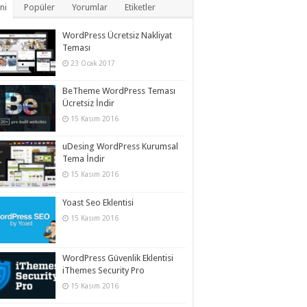
ni
Popüler
Yorumlar
Etiketler
WordPress Ücretsiz Nakliyat
Teması
23 Ocak 2017
BeTheme WordPress Teması
Ücretsiz İndir
15 Kasım 2016
uDesing WordPress Kurumsal
Tema İndir
15 Kasım 2016
Yoast Seo Eklentisi
15 Kasım 2016
WordPress Güvenlik Eklentisi
iThemes Security Pro
15 Kasım 2016