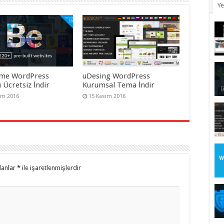
Ye
me WordPress
uDesing WordPress
 Ücretsiz İndir
Kurumsal Tema İndir
ım 2016
15 Kasım 2016
lanlar
*
ile işaretlenmişlerdir