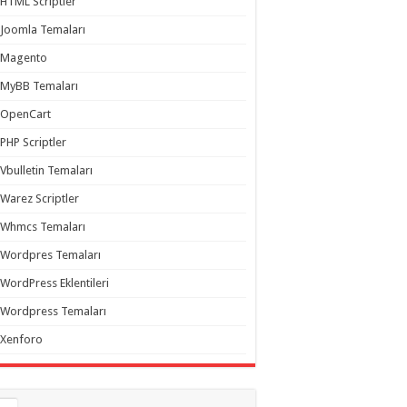
HTML Scriptler
Joomla Temaları
Magento
MyBB Temaları
OpenCart
PHP Scriptler
Vbulletin Temaları
Warez Scriptler
Whmcs Temaları
Wordpres Temaları
WordPress Eklentileri
Wordpress Temaları
Xenforo