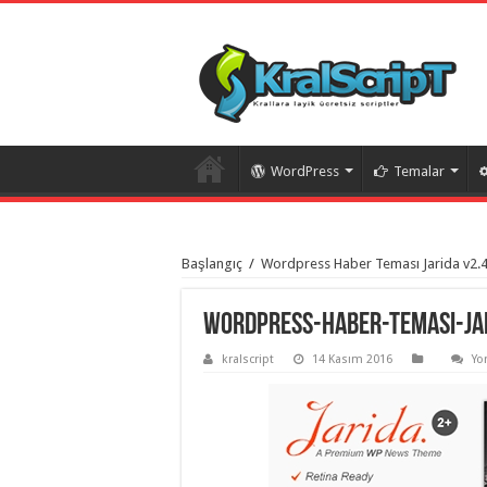
WordPress
Temalar
istanbul
organizasyon
Başlangıç
/
Wordpress Haber Teması Jarida v2.4
evden
eve
taşımacılık
,
gaziantep
wordpress-haber-temasi-ja
organizasyon
,
gaziantep
kralscript
14 Kasım 2016
Yo
evden
eve
taşımacılık
,
evden
eve
taşımacılık
,
gaziantep
evden