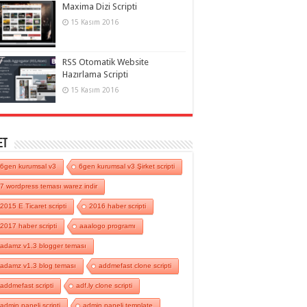
Maxima Dizi Scripti
15 Kasım 2016
RSS Otomatik Website
Hazırlama Scripti
15 Kasım 2016
et
6gen kurumsal v3
6gen kurumsal v3 Şirket scripti
7 wordpress teması warez indir
2015 E Ticaret scripti
2016 haber scripti
2017 haber scripti
aaalogo programı
adamz v1.3 blogger teması
adamz v1.3 blog teması
addmefast clone scripti
addmefast scripti
adf.ly clone scripti
admin paneli scripti
admin paneli template