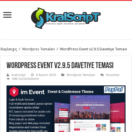
istanbul
Başlangıç
/
Wordpres Temaları
/
WordPress Event v2.9.5 Davetiye Teması
organizasyon
evden
eve
WordPress Event v2.9.5 Davetiye Teması
taşımacılık
,
gaziantep
kralscript
6 Kasım 2016
Wordpres Temaları
Yorumlar
organizasyon
,
646 Görüntüleme
gaziantep
evden
eve
taşımacılık
,
evden
eve
taşımacılık
,
gaziantep
evden
eve
taşımacılık
,
evden