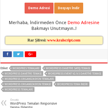
gaziantep
organizasyon
,
Demo Adresi
Dosyayı İndir
gaziantep
organizasyon
,
gaziantep
organizasyon
,
Merhaba, İndirmeden Önce
Demo Adresine
gaziantep
organizasyon
,
Bakmayı Unutmayın..!
gaziantep
organizasyon
,
gaziantep
Rar Şifresi:
www.kralscript.com
palyaço
,
twitter
takipçi
hilesi
,
twitter
takipçi
hilesi
,
instagram
Etiket
WORDPRES TEMALARI
WORDPRESS DAVETIYE SATIŞ TEMASI
takipçi
hilesi
,
WORDPRESS DAVETIYE TEMASI
WORDPRESS EVENT V2.9.5 DAVETIYE TEMASI
WORDPRESS ORGANIZASYON TEMALARI
WORDPRESS ORGANIZASYON TEMASI
WORDPRESS TEMA INDIR
WORDPRESS TEMALARI
Önceki
WordPress Temaları Responsive
Yapma Eklentisi