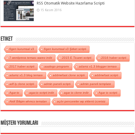
RSS Otomatik Website Hazırlama Scripti
15 Kasım 2016
Etiket
6gen kurumsal v3
6gen kurumsal v3 Şirket scripti
7 wordpress teması warez indir
2015 E Ticaret scripti
2016 haber scripti
2017 haber scripti
aaalogo programı
adamz v1.3 blogger teması
adamz v1.3 blog teması
addmefast clone scripti
addmefast scripti
adf.ly clone scripti
admin paneli scripti
admin paneli template
Agar-io
agar.io scripti indir
agar io clone indir
Agar io scripti
Aktif Bilişim whmcs temaları
açılır pencereler wp eklenti ücretsiz
Müşteri Yorumları