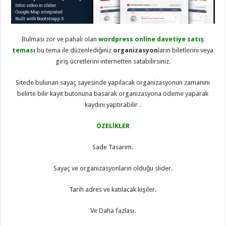
eve
taşımacılık
,
gaziantep
evden
eve
Bulması zor ve pahalı olan
wordpress online davetiye satış
taşımacılık
,
gaziantep
teması
bu tema ile düzenlediğiniz
organizasyon
ların biletlerini veya
evden
giriş ücretlerini internetten satabilirsiniz.
eve
taşımacılık
,
gaziantep
Sitede bulunan sayaç sayesinde yapılacak organizasyonun zamanını
evden
eve
belirte bilir kayıt butonuna basarak organizasyona ödeme yaparak
taşımacılık
,
kaydını yaptırabilir .
gaziantep
evden
eve
ÖZELİKLER
taşımacılık
,
evden
eve
Sade Tasarım.
taşımacılık
,
gaziantep
asansörlü
Sayaç ve organizasyonların olduğu slider.
taşıma
,
gaziantep
Tarih adres ve katılacak kişiler.
evden
eve
taşımacılık
,
Ve Daha fazlası.
gaziantep
organizasyon
,