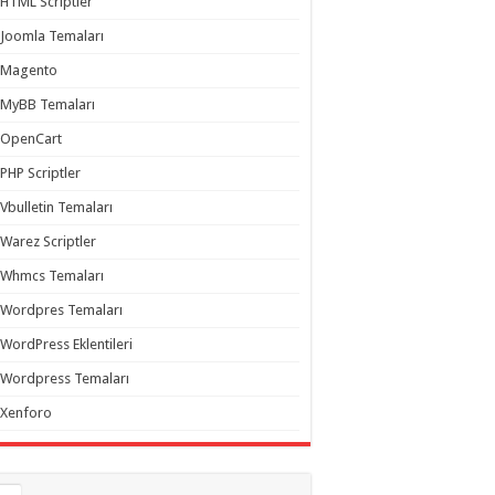
HTML Scriptler
Joomla Temaları
Magento
MyBB Temaları
OpenCart
PHP Scriptler
Vbulletin Temaları
Warez Scriptler
Whmcs Temaları
Wordpres Temaları
WordPress Eklentileri
Wordpress Temaları
Xenforo