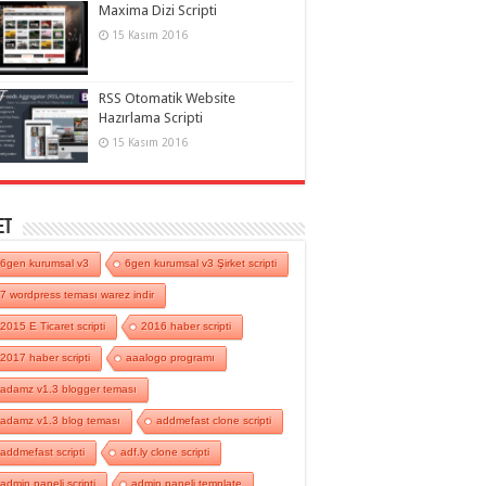
Maxima Dizi Scripti
15 Kasım 2016
RSS Otomatik Website
Hazırlama Scripti
15 Kasım 2016
et
6gen kurumsal v3
6gen kurumsal v3 Şirket scripti
7 wordpress teması warez indir
2015 E Ticaret scripti
2016 haber scripti
2017 haber scripti
aaalogo programı
adamz v1.3 blogger teması
adamz v1.3 blog teması
addmefast clone scripti
addmefast scripti
adf.ly clone scripti
admin paneli scripti
admin paneli template