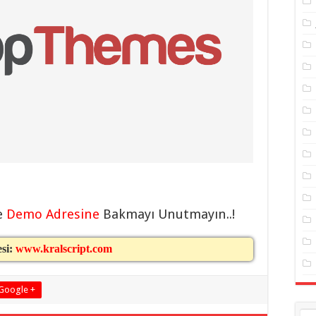
e
Demo Adresine
Bakmayı Unutmayın..!
esi:
www.kralscript.com
Google +