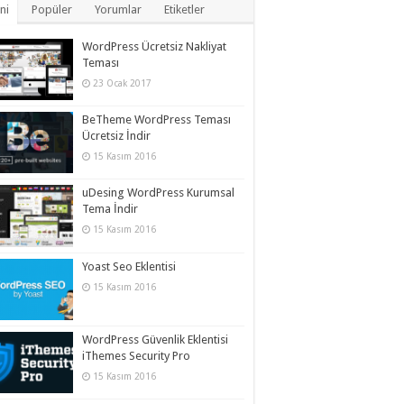
ni
Popüler
Yorumlar
Etiketler
WordPress Ücretsiz Nakliyat
Teması
23 Ocak 2017
BeTheme WordPress Teması
Ücretsiz İndir
15 Kasım 2016
uDesing WordPress Kurumsal
Tema İndir
15 Kasım 2016
Yoast Seo Eklentisi
15 Kasım 2016
WordPress Güvenlik Eklentisi
iThemes Security Pro
15 Kasım 2016