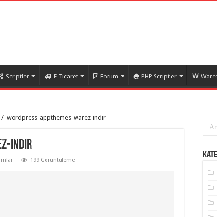
Scriptler
E-Ticaret
Forum
PHP Scriptler
Warez
/
wordpress-appthemes-warez-indir
z-indir
Kate
umlar
199 Görüntüleme