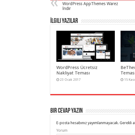
WordPress AppThemes Warez
taşımacılık
,
İndir
gaziantep
organizasyon
,
gaziantep
İlgili Yazılar
organizasyon
,
gaziantep
organizasyon
,
gaziantep
organizasyon
,
gaziantep
organizasyon
,
gaziantep
organizasyon
,
gaziantep
WordPress Ücretsiz
BeThe
palyaço
,
twitter
Nakliyat Teması
Teması
takipçi
23 Ocak 2017
15 Kas
hilesi
,
twitter
takipçi
hilesi
,
instagram
takipçi
hilesi
,
Bir cevap yazın
E-posta hesabınız yayımlanmayacak.
Gerekli a
Yorum