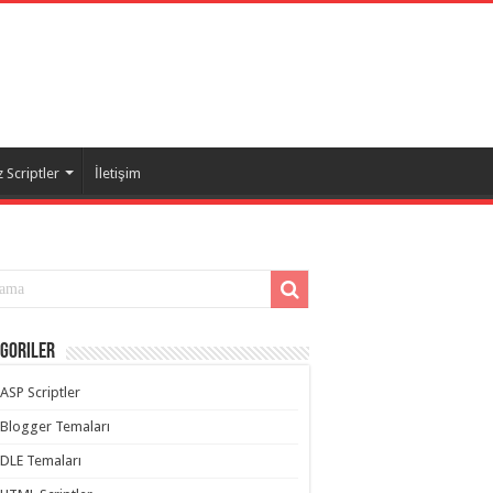
 Scriptler
İletişim
goriler
ASP Scriptler
Blogger Temaları
DLE Temaları