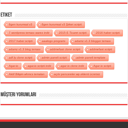
Etiket
6gen kurumsal v3
6gen kurumsal v3 Şirket scripti
7 wordpress teması warez indir
2015 E Ticaret scripti
2016 haber scripti
2017 haber scripti
aaalogo programı
adamz v1.3 blogger teması
adamz v1.3 blog teması
addmefast clone scripti
addmefast scripti
adf.ly clone scripti
admin paneli scripti
admin paneli template
Agar-io
agar.io scripti indir
agar io clone indir
Agar io scripti
Aktif Bilişim whmcs temaları
açılır pencereler wp eklenti ücretsiz
Müşteri Yorumları