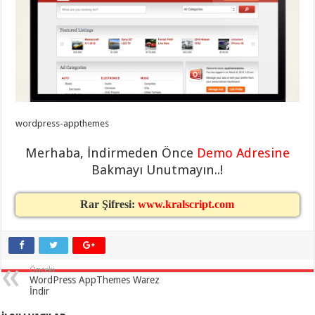
eve
taşımacılık
,
gaziantep
evden
eve
taşımacılık
,
gaziantep
evden
eve
taşımacılık
,
gaziantep
evden
wordpress-appthemes
eve
taşımacılık
,
gaziantep
Merhaba, İndirmeden Önce
Demo Adresine
evden
Bakmayı Unutmayın..!
eve
taşımacılık
,
evden
eve
Rar Şifresi:
www.kralscript.com
taşımacılık
,
gaziantep
asansörlü
taşıma
,
gaziantep
evden
Önceki
eve
WordPress AppThemes Warez
taşımacılık
,
İndir
gaziantep
organizasyon
,