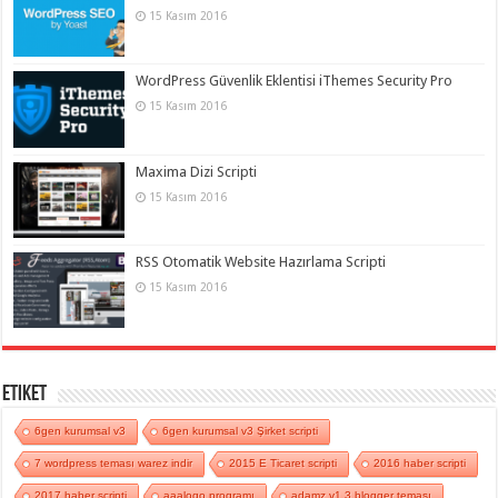
15 Kasım 2016
WordPress Güvenlik Eklentisi iThemes Security Pro
15 Kasım 2016
Maxima Dizi Scripti
15 Kasım 2016
RSS Otomatik Website Hazırlama Scripti
15 Kasım 2016
Etiket
6gen kurumsal v3
6gen kurumsal v3 Şirket scripti
7 wordpress teması warez indir
2015 E Ticaret scripti
2016 haber scripti
2017 haber scripti
aaalogo programı
adamz v1.3 blogger teması