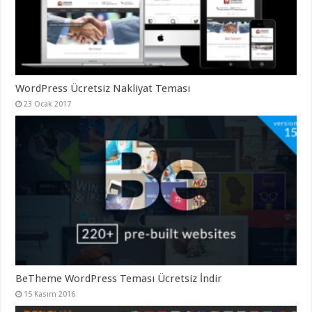
gaziantep
organizasyon
,
gaziantep
organizasyon
,
gaziantep
organizasyon
,
gaziantep
organizasyon
,
gaziantep
WordPress Ücretsiz Nakliyat Teması
organizasyon
,
23 Ocak 2017
gaziantep
palyaço
,
twitter
takipçi
hilesi
,
twitter
takipçi
hilesi
,
instagram
takipçi
hilesi
,
BeTheme WordPress Teması Ücretsiz İndir
15 Kasım 2016