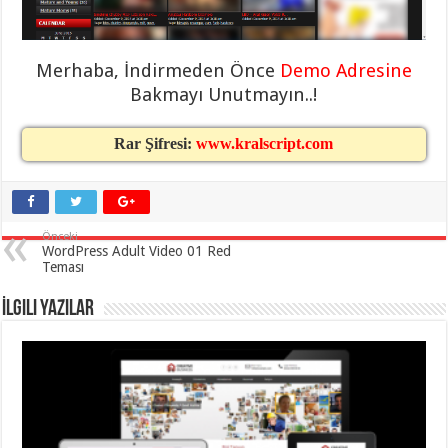
eve
taşımacılık
,
gaziantep
evden
eve
Merhaba, İndirmeden Önce
Demo Adresine
taşımacılık
,
Bakmayı Unutmayın..!
gaziantep
evden
eve
taşımacılık
,
Rar Şifresi:
www.kralscript.com
gaziantep
evden
eve
taşımacılık
,
gaziantep
evden
Önceki
eve
WordPress Adult Video 01 Red
taşımacılık
,
Teması
evden
eve
taşımacılık
,
İlgili Yazılar
gaziantep
asansörlü
taşıma
,
gaziantep
evden
eve
taşımacılık
,
gaziantep
organizasyon
,