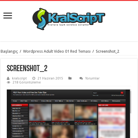
istanbul
Başlangıç
/
Wordpress Adult Video 01 Red Teması
/
Screenshot_2
organizasyon
evden
eve
Screenshot_2
taşımacılık
,
gaziantep
kralscript
21 Haziran 2015
Yorumlar
organizasyon
,
218 Görüntüleme
gaziantep
evden
eve
taşımacılık
,
evden
eve
taşımacılık
,
gaziantep
evden
eve
taşımacılık
,
evden