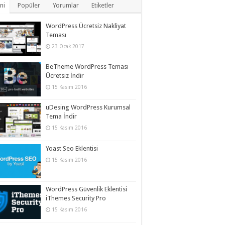
ni
Popüler
Yorumlar
Etiketler
WordPress Ücretsiz Nakliyat
Teması
23 Ocak 2017
BeTheme WordPress Teması
Ücretsiz İndir
15 Kasım 2016
uDesing WordPress Kurumsal
Tema İndir
15 Kasım 2016
Yoast Seo Eklentisi
15 Kasım 2016
WordPress Güvenlik Eklentisi
iThemes Security Pro
15 Kasım 2016