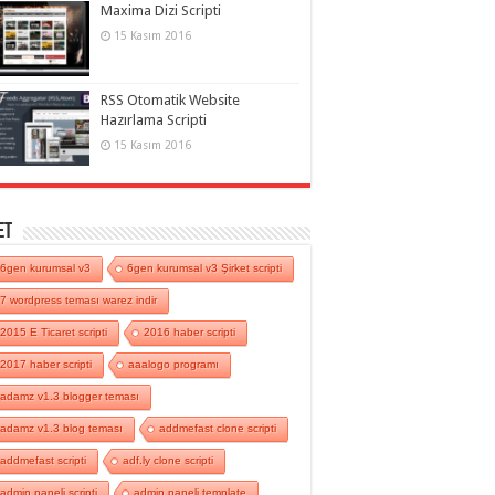
Maxima Dizi Scripti
15 Kasım 2016
RSS Otomatik Website
Hazırlama Scripti
15 Kasım 2016
et
6gen kurumsal v3
6gen kurumsal v3 Şirket scripti
7 wordpress teması warez indir
2015 E Ticaret scripti
2016 haber scripti
2017 haber scripti
aaalogo programı
adamz v1.3 blogger teması
adamz v1.3 blog teması
addmefast clone scripti
addmefast scripti
adf.ly clone scripti
admin paneli scripti
admin paneli template