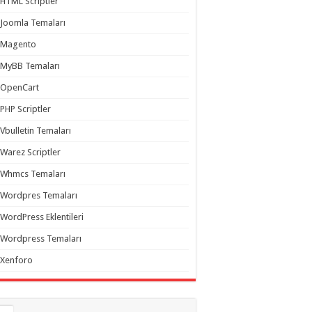
HTML Scriptler
Joomla Temaları
Magento
MyBB Temaları
OpenCart
PHP Scriptler
Vbulletin Temaları
Warez Scriptler
Whmcs Temaları
Wordpres Temaları
WordPress Eklentileri
Wordpress Temaları
Xenforo