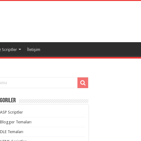
 Scriptler
İletişim
goriler
ASP Scriptler
Blogger Temaları
DLE Temaları