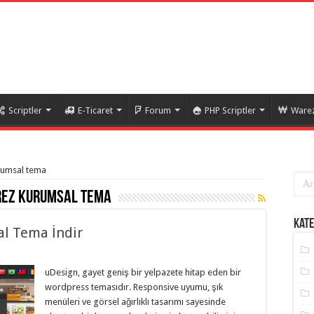
Scriptler
E-Ticaret
Forum
PHP Scriptler
Warez
urumsal tema
ez kurumsal tema
Kate
l Tema İndir
uDesign, gayet geniş bir yelpazete hitap eden bir
wordpress temasıdır. Responsive uyumu, şık
menüleri ve görsel ağırlıklı tasarımı sayesinde