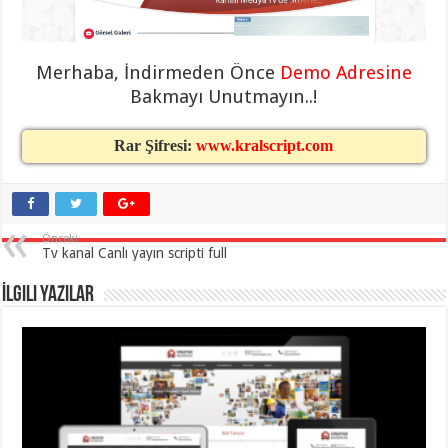
eve
taşımacılık
,
gaziantep
evden
eve
Merhaba, İndirmeden Önce
Demo Adresine
taşımacılık
,
Bakmayı Unutmayın..!
gaziantep
evden
eve
taşımacılık
,
Rar Şifresi:
www.kralscript.com
gaziantep
evden
eve
taşımacılık
,
gaziantep
evden
Önceki
eve
Tv kanal Canlı yayın scripti full
taşımacılık
,
evden
eve
İlgili Yazılar
taşımacılık
,
gaziantep
asansörlü
taşıma
,
gaziantep
evden
eve
taşımacılık
,
gaziantep
organizasyon
,