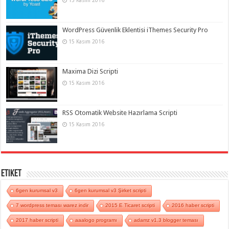
WordPress Güvenlik Eklentisi iThemes Security Pro
15 Kasım 2016
Maxima Dizi Scripti
15 Kasım 2016
RSS Otomatik Website Hazırlama Scripti
15 Kasım 2016
Etiket
6gen kurumsal v3
6gen kurumsal v3 Şirket scripti
7 wordpress teması warez indir
2015 E Ticaret scripti
2016 haber scripti
2017 haber scripti
aaalogo programı
adamz v1.3 blogger teması