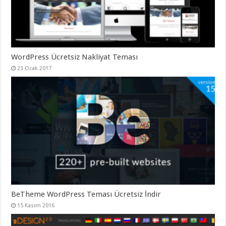
gaziantep
organizasyon
,
gaziantep
organizasyon
,
gaziantep
organizasyon
,
gaziantep
organizasyon
,
WordPress Ücretsiz Nakliyat Teması
gaziantep
23 Ocak 2017
organizasyon
,
gaziantep
palyaço
,
twitter
takipçi
hilesi
,
twitter
takipçi
hilesi
,
instagram
takipçi
hilesi
,
BeTheme WordPress Teması Ücretsiz İndir
15 Kasım 2016