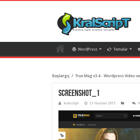
WordPress
Temalar
istanbul
organizasyon
Başlangıç
/
True Mag v3.4 - Wordpress Video ve
evden
eve
taşımacılık
,
gaziantep
Screenshot_1
organizasyon
,
gaziantep
kralscript
21 Haziran 2015
Y
evden
eve
taşımacılık
,
evden
eve
taşımacılık
,
gaziantep
evden