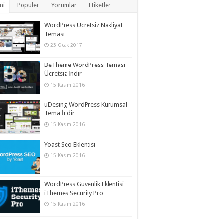
ni
Popüler
Yorumlar
Etiketler
WordPress Ücretsiz Nakliyat
Teması
23 Ocak 2017
BeTheme WordPress Teması
Ücretsiz İndir
15 Kasım 2016
uDesing WordPress Kurumsal
Tema İndir
15 Kasım 2016
Yoast Seo Eklentisi
15 Kasım 2016
WordPress Güvenlik Eklentisi
iThemes Security Pro
15 Kasım 2016