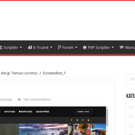
Scriptler
E-Ticaret
Forum
PHP Scriptler
Warez
 dergi Teması ücretsiz
/
Screenshot_1
Kate
orumlar
106 Görüntüleme