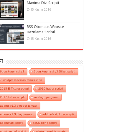
Maxima Dizi Scripti
15 Kasım 2016
RSS Otomatik Website
Hazırlama Scripti
15 Kasım 2016
et
6gen kurumsal v3
6gen kurumsal v3 Şirket scripti
7 wordpress teması warez indir
2015 E Ticaret scripti
2016 haber scripti
2017 haber scripti
aaalogo programı
adamz v1.3 blogger teması
adamz v1.3 blog teması
addmefast clone scripti
addmefast scripti
adf.ly clone scripti
admin paneli scripti
admin paneli template