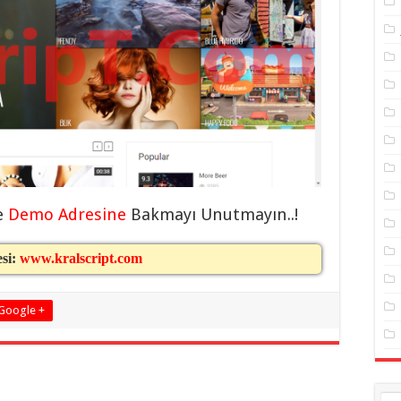
e
Demo Adresine
Bakmayı Unutmayın..!
esi:
www.kralscript.com
Google +