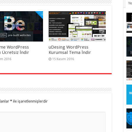
Ye
me WordPress
uDesing WordPress
 Ücretsiz İndir
Kurumsal Tema İndir
ım 2016
15 Kasım 2016
lanlar
*
ile işaretlenmişlerdir