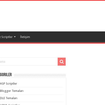
 Scriptler
İletişim
goriler
ASP Scriptler
Blogger Temaları
DLE Temaları