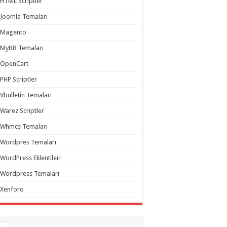
HTML Scriptler
Joomla Temaları
Magento
MyBB Temaları
OpenCart
PHP Scriptler
Vbulletin Temaları
Warez Scriptler
Whmcs Temaları
Wordpres Temaları
WordPress Eklentileri
Wordpress Temaları
Xenforo