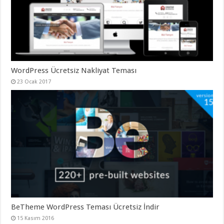
gaziantep
organizasyon
,
gaziantep
organizasyon
,
gaziantep
organizasyon
,
gaziantep
organizasyon
,
gaziantep
WordPress Ücretsiz Nakliyat Teması
organizasyon
,
gaziantep
23 Ocak 2017
palyaço
,
twitter
takipçi
hilesi
,
twitter
takipçi
hilesi
,
instagram
takipçi
hilesi
,
BeTheme WordPress Teması Ücretsiz İndir
15 Kasım 2016