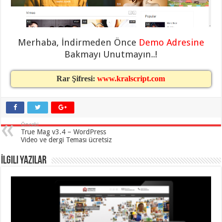
eve
taşımacılık
,
gaziantep
evden
eve
taşımacılık
,
Merhaba, İndirmeden Önce
Demo Adresine
gaziantep
Bakmayı Unutmayın..!
evden
eve
taşımacılık
,
gaziantep
Rar Şifresi:
www.kralscript.com
evden
eve
taşımacılık
,
gaziantep
evden
eve
Önceki
taşımacılık
,
True Mag v3.4 – WordPress
evden
Video ve dergi Teması ücretsiz
eve
taşımacılık
,
gaziantep
İlgili Yazılar
asansörlü
taşıma
,
gaziantep
evden
eve
taşımacılık
,
gaziantep
organizasyon
,