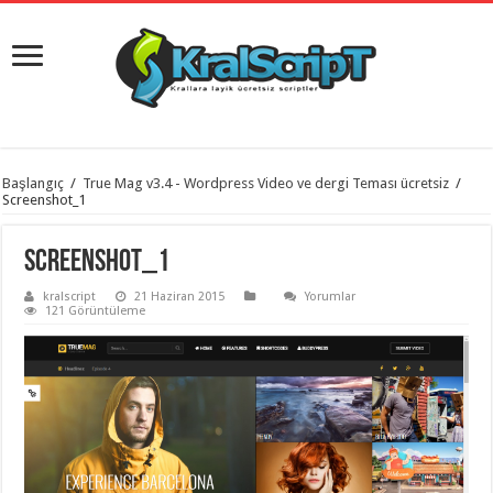
istanbul
Başlangıç
/
True Mag v3.4 - Wordpress Video ve dergi Teması ücretsiz
/
organizasyon
Screenshot_1
evden
eve
taşımacılık
,
Screenshot_1
gaziantep
organizasyon
,
kralscript
21 Haziran 2015
Yorumlar
gaziantep
121 Görüntüleme
evden
eve
taşımacılık
,
evden
eve
taşımacılık
,
gaziantep
evden
eve
taşımacılık
,
evden