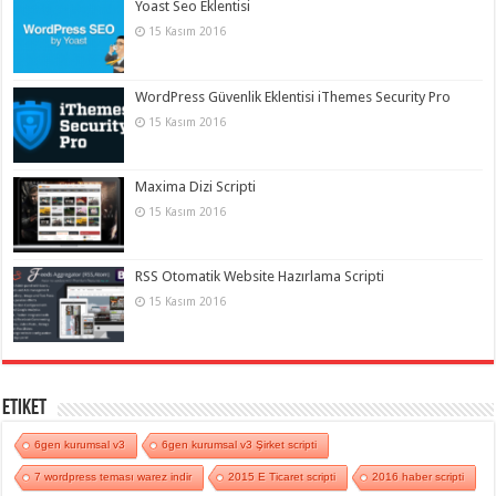
Yoast Seo Eklentisi
15 Kasım 2016
WordPress Güvenlik Eklentisi iThemes Security Pro
15 Kasım 2016
Maxima Dizi Scripti
15 Kasım 2016
RSS Otomatik Website Hazırlama Scripti
15 Kasım 2016
Etiket
6gen kurumsal v3
6gen kurumsal v3 Şirket scripti
7 wordpress teması warez indir
2015 E Ticaret scripti
2016 haber scripti