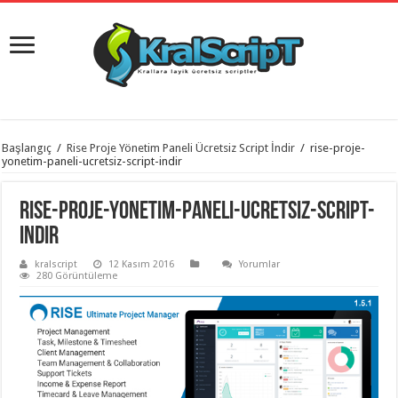
istanbul
Başlangıç
/
Rise Proje Yönetim Paneli Ücretsiz Script İndir
/
rise-proje-
organizasyon
yonetim-paneli-ucretsiz-script-indir
evden
eve
taşımacılık
,
rise-proje-yonetim-paneli-ucretsiz-script-
gaziantep
organizasyon
,
indir
gaziantep
evden
kralscript
12 Kasım 2016
Yorumlar
eve
280 Görüntüleme
taşımacılık
,
evden
eve
taşımacılık
,
gaziantep
evden
eve
taşımacılık
,
evden