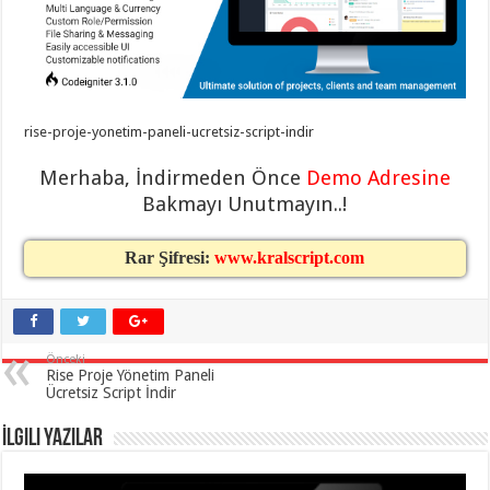
eve
taşımacılık
,
gaziantep
evden
eve
taşımacılık
,
gaziantep
evden
rise-proje-yonetim-paneli-ucretsiz-script-indir
eve
taşımacılık
,
gaziantep
Merhaba, İndirmeden Önce
Demo Adresine
evden
eve
Bakmayı Unutmayın..!
taşımacılık
,
gaziantep
evden
Rar Şifresi:
www.kralscript.com
eve
taşımacılık
,
evden
eve
taşımacılık
,
gaziantep
Önceki
asansörlü
Rise Proje Yönetim Paneli
taşıma
,
Ücretsiz Script İndir
gaziantep
evden
eve
İlgili Yazılar
taşımacılık
,
gaziantep
organizasyon
,