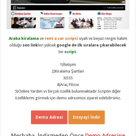
eve
taşımacılık
,
gaziantep
evden
eve
taşımacılık
,
gaziantep
evden
eve
Araba kiralama
ve
rent a car scripti
siyah ve beyaz rengin hakim
taşımacılık
,
olduğu
seo link
leri yüksek
google de ilk sıralara çıkarabilecek
gaziantep
evden
bir
script
.
eve
taşımacılık
,
1)İletişim
gaziantep
evden
2)Kiralama Şartları
eve
3)SSS
taşımacılık
,
evden
4)Araç Filosu
eve
5)Online Yardım vs birçok özellik bulunmaktadır.Scriptin diğer
taşımacılık
,
gaziantep
özelliklerini görmek için demo adresimizi ziyaret edebilirsiniz.
asansörlü
taşıma
,
gaziantep
evden
Demo Adresi
Dosyayi İndir
eve
taşımacılık
,
gaziantep
organizasyon
,
Merhaba, İndirmeden Önce
Demo Adresine