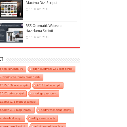
Maxima Dizi Scripti
15 Kasım 2016
RSS Otomatik Website
Hazırlama Scripti
15 Kasım 2016
et
6gen kurumsal v3
6gen kurumsal v3 Şirket scripti
7 wordpress teması warez indir
2015 E Ticaret scripti
2016 haber scripti
2017 haber scripti
aaalogo programı
adamz v1.3 blogger teması
adamz v1.3 blog teması
addmefast clone scripti
addmefast scripti
adf.ly clone scripti
admin paneli scripti
admin paneli template