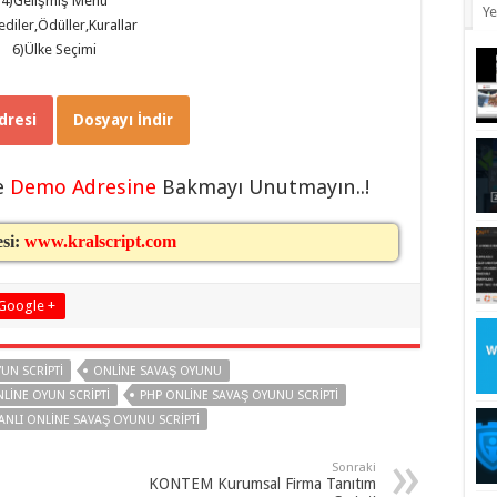
4)Gelişmiş Menü
Ye
ediler,Ödüller,Kurallar
6)Ülke Seçimi
resi
Dosyayı İndir
e
Demo Adresine
Bakmayı Unutmayın..!
esi:
www.kralscript.com
Google +
UN SCRIPTI
ONLINE SAVAŞ OYUNU
NLINE OYUN SCRIPTI
PHP ONLINE SAVAŞ OYUNU SCRIPTI
ANLI ONLINE SAVAŞ OYUNU SCRIPTI
Sonraki
KONTEM Kurumsal Firma Tanıtım