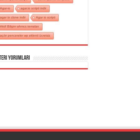
Agar-io
agar.io scripti indir
agar io clone indir
Agar io scripti
Aktif Bilişim whmcs temaları
açılır pencereler wp eklenti ücretsiz
teri Yorumları