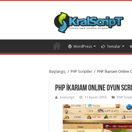
WordPress
Temalar
istanbul
organizasyon
Başlangıç
/
PHP Scriptler
/
PHP İkariam Online O
evden
eve
taşımacılık
,
gaziantep
PHP İkariam Online Oyun Scri
organizasyon
,
gaziantep
kralscript
11 Kasım 2016
PHP Script
evden
eve
taşımacılık
,
evden
eve
taşımacılık
,
gaziantep
evden