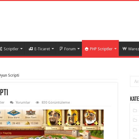
Scriptler
E-Ticaret
Forum
PHP Scriptler
Warez 
yun Scripti
pti
Kate
ler
Yorumlar
830 Görüntüleme