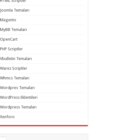
HTML Scriptler
Joomla Temaları
Magento
MyBB Temaları
OpenCart
PHP Scriptler
Vbulletin Temaları
Warez Scriptler
Whmcs Temaları
Wordpres Temaları
WordPress Eklentileri
Wordpress Temaları
Xenforo