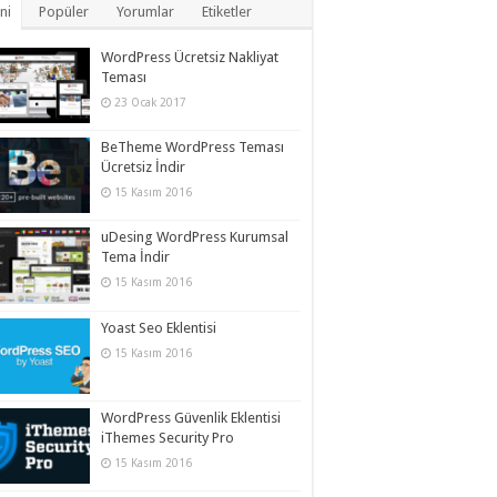
ni
Popüler
Yorumlar
Etiketler
WordPress Ücretsiz Nakliyat
Teması
23 Ocak 2017
BeTheme WordPress Teması
Ücretsiz İndir
15 Kasım 2016
uDesing WordPress Kurumsal
Tema İndir
15 Kasım 2016
Yoast Seo Eklentisi
15 Kasım 2016
WordPress Güvenlik Eklentisi
iThemes Security Pro
15 Kasım 2016