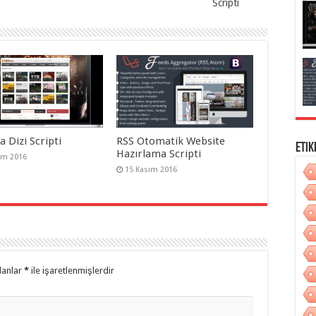
Scripti
 Dizi Scripti
RSS Otomatik Website
Etik
Hazırlama Scripti
ım 2016
15 Kasım 2016
lanlar
*
ile işaretlenmişlerdir