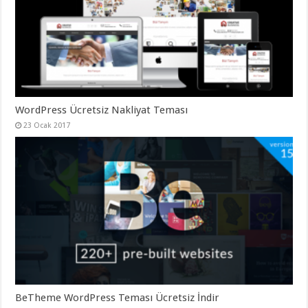
gaziantep
organizasyon
,
gaziantep
organizasyon
,
gaziantep
organizasyon
,
gaziantep
organizasyon
,
gaziantep
organizasyon
,
gaziantep
WordPress Ücretsiz Nakliyat Teması
palyaço
,
23 Ocak 2017
twitter
takipçi
hilesi
,
twitter
takipçi
hilesi
,
instagram
takipçi
hilesi
,
BeTheme WordPress Teması Ücretsiz İndir