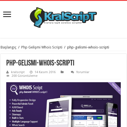
istanbul
Başlangıç
/
Php Gelişmi Whois Scripti
/
php-gelismi-whois-scripti
organizasyon
evden
eve
php-gelismi-whois-scripti
taşımacılık
,
gaziantep
kralscript
14 Kasım 2016
Yorumlar
organizasyon
,
200 Görüntüleme
gaziantep
evden
eve
taşımacılık
,
evden
eve
taşımacılık
,
gaziantep
evden
eve
taşımacılık
,
evden