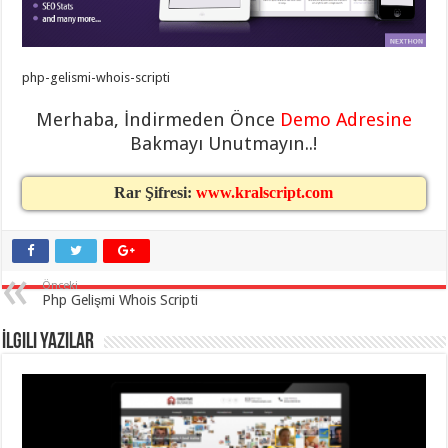
eve
taşımacılık
,
gaziantep
evden
eve
php-gelismi-whois-scripti
taşımacılık
,
gaziantep
evden
Merhaba, İndirmeden Önce
Demo Adresine
eve
taşımacılık
,
Bakmayı Unutmayın..!
gaziantep
evden
eve
Rar Şifresi:
www.kralscript.com
taşımacılık
,
gaziantep
evden
eve
taşımacılık
,
evden
Önceki
eve
Php Gelişmi Whois Scripti
taşımacılık
,
gaziantep
asansörlü
İlgili Yazılar
taşıma
,
gaziantep
evden
eve
taşımacılık
,
gaziantep
organizasyon
,