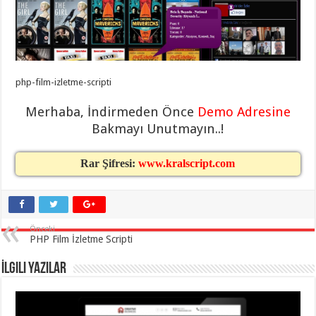
eve
taşımacılık
,
gaziantep
evden
eve
taşımacılık
,
gaziantep
evden
php-film-izletme-scripti
eve
taşımacılık
,
gaziantep
Merhaba, İndirmeden Önce
Demo Adresine
evden
Bakmayı Unutmayın..!
eve
taşımacılık
,
gaziantep
evden
Rar Şifresi:
www.kralscript.com
eve
taşımacılık
,
evden
eve
taşımacılık
,
gaziantep
Önceki
asansörlü
PHP Film İzletme Scripti
taşıma
,
gaziantep
İlgili Yazılar
evden
eve
taşımacılık
,
gaziantep
organizasyon
,