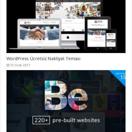
gaziantep
organizasyon
,
gaziantep
organizasyon
,
gaziantep
organizasyon
,
gaziantep
organizasyon
,
gaziantep
organizasyon
,
gaziantep
palyaço
,
twitter
WordPress Ücretsiz Nakliyat Teması
takipçi
hilesi
,
23 Ocak 2017
twitter
takipçi
hilesi
,
instagram
takipçi
hilesi
,