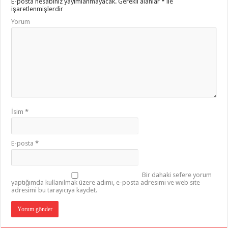
E-posta hesabınız yayımlanmayacak.
Gerekli alanlar
*
ile
işaretlenmişlerdir
Yorum
İsim
*
E-posta
*
Bir dahaki sefere yorum
yaptığımda kullanılmak üzere adımı, e-posta adresimi ve web site
adresimi bu tarayıcıya kaydet.