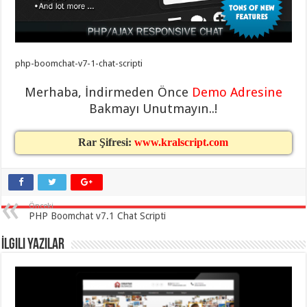
eve
taşımacılık
,
gaziantep
evden
eve
taşımacılık
,
php-boomchat-v7-1-chat-scripti
gaziantep
evden
eve
Merhaba, İndirmeden Önce
Demo Adresine
taşımacılık
,
gaziantep
Bakmayı Unutmayın..!
evden
eve
taşımacılık
,
Rar Şifresi:
www.kralscript.com
gaziantep
evden
eve
taşımacılık
,
evden
eve
Önceki
taşımacılık
,
PHP Boomchat v7.1 Chat Scripti
gaziantep
asansörlü
taşıma
,
İlgili Yazılar
gaziantep
evden
eve
taşımacılık
,
gaziantep
organizasyon
,