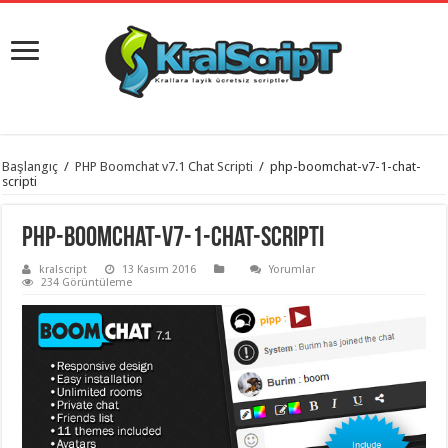
istanbul
Başlangıç
/
PHP Boomchat v7.1 Chat Scripti
/
php-boomchat-v7-1-chat-
organizasyon
scripti
evden
eve
taşımacılık
,
php-boomchat-v7-1-chat-scripti
gaziantep
organizasyon
,
kralscript
13 Kasım 2016
Yorumlar
gaziantep
234 Görüntüleme
evden
eve
taşımacılık
,
evden
eve
taşımacılık
,
gaziantep
evden
eve
taşımacılık
,
evden