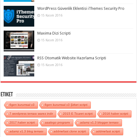
WordPress Güvenlik Eklentisi iThemes Security Pro
15 Kasım 2016
Maxima Dizi Scripti
15 Kasım 2016
RSS Otomatik Website Hazırlama Scripti
15 Kasım 2016
Etiket
6gen kurumsal v3
6gen kurumsal v3 Şirket scripti
7 wordpress teması warez indir
2015 E Ticaret scripti
2016 haber scripti
2017 haber scripti
aaalogo programı
adamz v1.3 blogger teması
adamz v1.3 blog teması
addmefast clone scripti
addmefast scripti