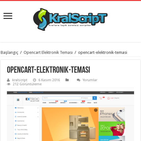
istanbul
Başlangıç
/
Opencart Elektronik Teması
/
opencart-elektronik-temasi
organizasyon
evden
eve
opencart-elektronik-temasi
taşımacılık
,
gaziantep
kralscript
6 Kasım 2016
Yorumlar
organizasyon
,
212 Görüntüleme
gaziantep
evden
eve
taşımacılık
,
evden
eve
taşımacılık
,
gaziantep
evden
eve
taşımacılık
,
evden