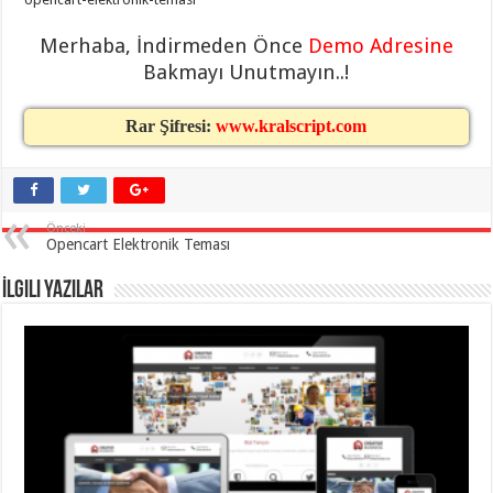
gaziantep
organizasyon
,
gaziantep
Merhaba, İndirmeden Önce
Demo Adresine
organizasyon
,
Bakmayı Unutmayın..!
gaziantep
organizasyon
,
gaziantep
organizasyon
,
Rar Şifresi:
www.kralscript.com
gaziantep
organizasyon
,
gaziantep
palyaço
,
twitter
takipçi
Önceki
hilesi
,
Opencart Elektronik Teması
twitter
takipçi
hilesi
,
İlgili Yazılar
instagram
takipçi
hilesi
,