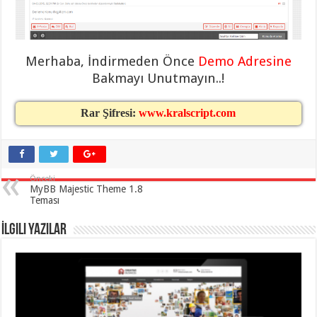
eve
taşımacılık
,
gaziantep
evden
eve
taşımacılık
,
Merhaba, İndirmeden Önce
Demo Adresine
gaziantep
Bakmayı Unutmayın..!
evden
eve
taşımacılık
,
gaziantep
Rar Şifresi:
www.kralscript.com
evden
eve
taşımacılık
,
gaziantep
evden
eve
Önceki
taşımacılık
,
MyBB Majestic Theme 1.8
evden
Teması
eve
taşımacılık
,
gaziantep
İlgili Yazılar
asansörlü
taşıma
,
gaziantep
evden
eve
taşımacılık
,
gaziantep
organizasyon
,