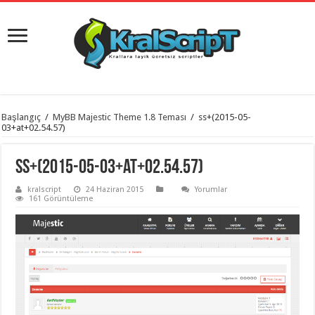
istanbul
Başlangıç
/
MyBB Majestic Theme 1.8 Teması
/
ss+(2015-05-
organizasyon
03+at+02.54.57)
evden
eve
taşımacılık
,
ss+(2015-05-03+at+02.54.57)
gaziantep
organizasyon
,
kralscript
24 Haziran 2015
Yorumlar
gaziantep
161 Görüntüleme
evden
eve
taşımacılık
,
evden
eve
taşımacılık
,
gaziantep
evden
eve
taşımacılık
,
evden