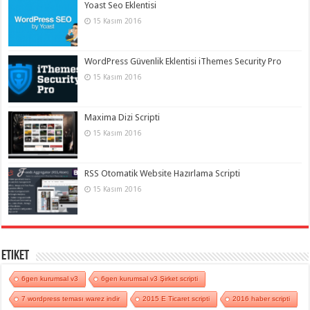
Yoast Seo Eklentisi
15 Kasım 2016
WordPress Güvenlik Eklentisi iThemes Security Pro
15 Kasım 2016
Maxima Dizi Scripti
15 Kasım 2016
RSS Otomatik Website Hazırlama Scripti
15 Kasım 2016
Etiket
6gen kurumsal v3
6gen kurumsal v3 Şirket scripti
7 wordpress teması warez indir
2015 E Ticaret scripti
2016 haber scripti