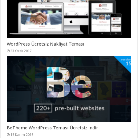
gaziantep
organizasyon
,
gaziantep
organizasyon
,
gaziantep
organizasyon
,
gaziantep
organizasyon
,
gaziantep
organizasyon
,
WordPress Ücretsiz Nakliyat Teması
gaziantep
23 Ocak 2017
palyaço
,
twitter
takipçi
hilesi
,
twitter
takipçi
hilesi
,
instagram
takipçi
hilesi
,
BeTheme WordPress Teması Ücretsiz İndir
15 Kasım 2016