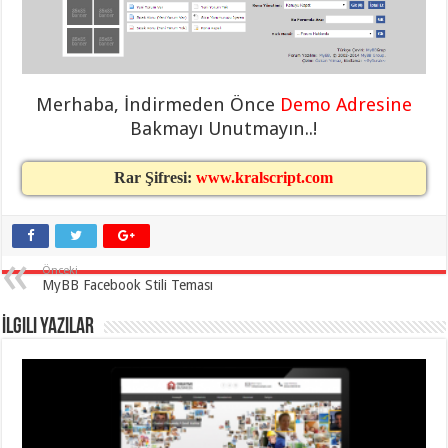
eve
taşımacılık
,
gaziantep
evden
eve
taşımacılık
,
gaziantep
Merhaba, İndirmeden Önce
Demo Adresine
evden
eve
Bakmayı Unutmayın..!
taşımacılık
,
gaziantep
evden
Rar Şifresi:
www.kralscript.com
eve
taşımacılık
,
gaziantep
evden
eve
taşımacılık
,
Önceki
evden
MyBB Facebook Stili Teması
eve
taşımacılık
,
gaziantep
İlgili Yazılar
asansörlü
taşıma
,
gaziantep
evden
eve
taşımacılık
,
gaziantep
organizasyon
,