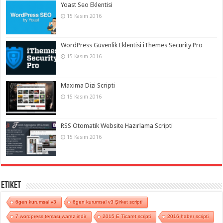
Yoast Seo Eklentisi
15 Kasım 2016
WordPress Güvenlik Eklentisi iThemes Security Pro
15 Kasım 2016
Maxima Dizi Scripti
15 Kasım 2016
RSS Otomatik Website Hazırlama Scripti
15 Kasım 2016
Etiket
6gen kurumsal v3
6gen kurumsal v3 Şirket scripti
7 wordpress teması warez indir
2015 E Ticaret scripti
2016 haber scripti