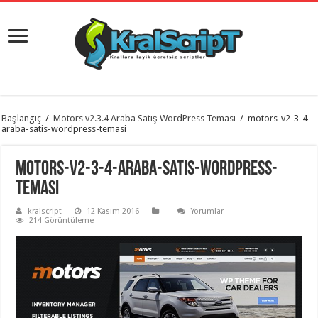
istanbul
Başlangıç
/
Motors v2.3.4 Araba Satış WordPress Teması
/
motors-v2-3-4-
organizasyon
araba-satis-wordpress-temasi
evden
eve
taşımacılık
,
motors-v2-3-4-araba-satis-wordpress-
gaziantep
organizasyon
,
temasi
gaziantep
evden
kralscript
12 Kasım 2016
Yorumlar
eve
214 Görüntüleme
taşımacılık
,
evden
eve
taşımacılık
,
gaziantep
evden
eve
taşımacılık
,
evden