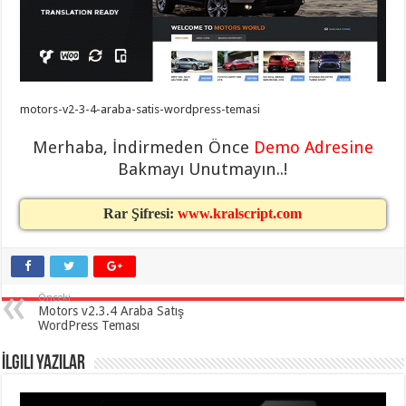
eve
taşımacılık
,
gaziantep
evden
eve
taşımacılık
,
gaziantep
evden
motors-v2-3-4-araba-satis-wordpress-temasi
eve
taşımacılık
,
gaziantep
Merhaba, İndirmeden Önce
Demo Adresine
evden
eve
Bakmayı Unutmayın..!
taşımacılık
,
gaziantep
evden
Rar Şifresi:
www.kralscript.com
eve
taşımacılık
,
evden
eve
taşımacılık
,
gaziantep
Önceki
asansörlü
Motors v2.3.4 Araba Satış
taşıma
,
WordPress Teması
gaziantep
evden
eve
İlgili Yazılar
taşımacılık
,
gaziantep
organizasyon
,