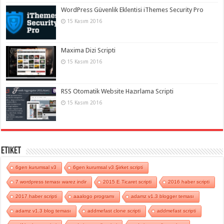
WordPress Güvenlik Eklentisi iThemes Security Pro
15 Kasım 2016
Maxima Dizi Scripti
15 Kasım 2016
RSS Otomatik Website Hazırlama Scripti
15 Kasım 2016
Etiket
6gen kurumsal v3
6gen kurumsal v3 Şirket scripti
7 wordpress teması warez indir
2015 E Ticaret scripti
2016 haber scripti
2017 haber scripti
aaalogo programı
adamz v1.3 blogger teması
adamz v1.3 blog teması
addmefast clone scripti
addmefast scripti