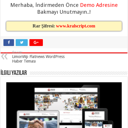
gaziantep
Merhaba, İndirmeden Önce
Demo Adresine
organizasyon
,
gaziantep
Bakmayı Unutmayın..!
organizasyon
,
gaziantep
organizasyon
,
Rar Şifresi:
www.kralscript.com
gaziantep
organizasyon
,
gaziantep
organizasyon
,
gaziantep
palyaço
,
Önceki
twitter
LimonWp Flatnews WordPress
takipçi
Haber Teması
hilesi
,
twitter
takipçi
İlgili Yazılar
hilesi
,
instagram
takipçi
hilesi
,