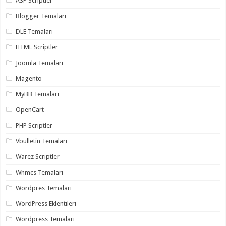
ASP Scriptler
Blogger Temaları
DLE Temaları
HTML Scriptler
Joomla Temaları
Magento
MyBB Temaları
OpenCart
PHP Scriptler
Vbulletin Temaları
Warez Scriptler
Whmcs Temaları
Wordpres Temaları
WordPress Eklentileri
Wordpress Temaları