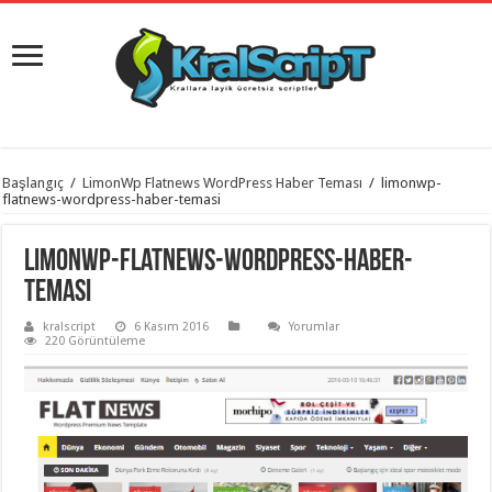
istanbul
Başlangıç
/
LimonWp Flatnews WordPress Haber Teması
/
limonwp-
organizasyon
flatnews-wordpress-haber-temasi
evden
eve
taşımacılık
,
limonwp-flatnews-wordpress-haber-
gaziantep
organizasyon
,
temasi
gaziantep
evden
kralscript
6 Kasım 2016
Yorumlar
eve
220 Görüntüleme
taşımacılık
,
evden
eve
taşımacılık
,
gaziantep
evden
eve
taşımacılık
,
evden