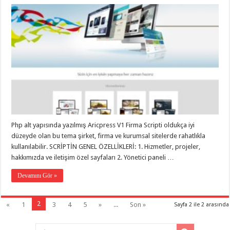
Php alt yapısında yazılmış Aricpress V1 Firma Scripti oldukça iyi
düzeyde olan bu tema şirket, firma ve kurumsal sitelerde rahatlıkla
kullanılabilir. SCRİPTİN GENEL ÖZELLİKLERİ: 1. Hizmetler, projeler,
hakkımızda ve iletişim özel sayfaları 2. Yönetici paneli …
Devamını Gör »
2
«
1
3
4
5
»
...
Son »
Sayfa 2 ile 2 arasında