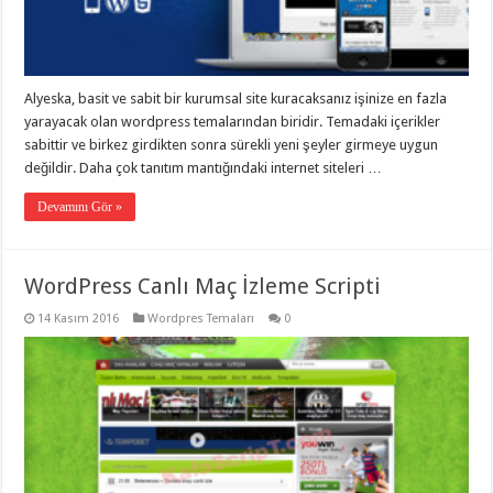
eve
taşımacılık
,
gaziantep
evden
eve
taşımacılık
,
Alyeska, basit ve sabit bir kurumsal site kuracaksanız işinize en fazla
gaziantep
evden
yarayacak olan wordpress temalarından biridir. Temadaki içerikler
eve
sabittir ve birkez girdikten sonra sürekli yeni şeyler girmeye uygun
taşımacılık
,
değildir. Daha çok tanıtım mantığındaki internet siteleri …
gaziantep
evden
eve
Devamını Gör »
taşımacılık
,
gaziantep
evden
eve
WordPress Canlı Maç İzleme Scripti
taşımacılık
,
evden
eve
14 Kasım 2016
Wordpres Temaları
0
taşımacılık
,
gaziantep
asansörlü
taşıma
,
gaziantep
evden
eve
taşımacılık
,
gaziantep
organizasyon
,