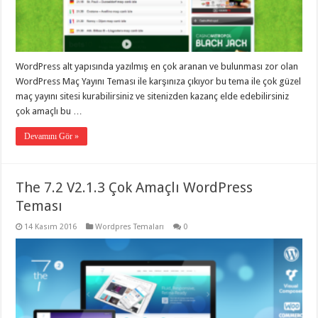
gaziantep
organizasyon
,
gaziantep
organizasyon
,
gaziantep
organizasyon
,
WordPress alt yapısında yazılmış en çok aranan ve bulunması zor olan
gaziantep
organizasyon
,
WordPress Maç Yayını Teması ile karşınıza çıkıyor bu tema ile çok güzel
gaziantep
maç yayını sitesi kurabilirsiniz ve sitenizden kazanç elde edebilirsiniz
organizasyon
,
gaziantep
çok amaçlı bu …
palyaço
,
twitter
Devamını Gör »
takipçi
hilesi
,
twitter
takipçi
The 7.2 V2.1.3 Çok Amaçlı WordPress
hilesi
,
instagram
Teması
takipçi
hilesi
,
14 Kasım 2016
Wordpres Temaları
0