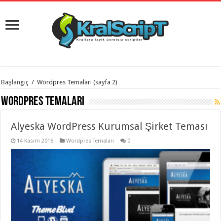
istanbul
Başlangıç
/
Wordpres Temaları
(sayfa 2)
organizasyon
evden
Wordpres Temaları
eve
taşımacılık
,
gaziantep
Alyeska WordPress Kurumsal Şirket Teması
organizasyon
,
gaziantep
evden
14 Kasım 2016
Wordpres Temaları
0
eve
taşımacılık
,
evden
eve
taşımacılık
,
gaziantep
evden
eve
taşımacılık
,
evden