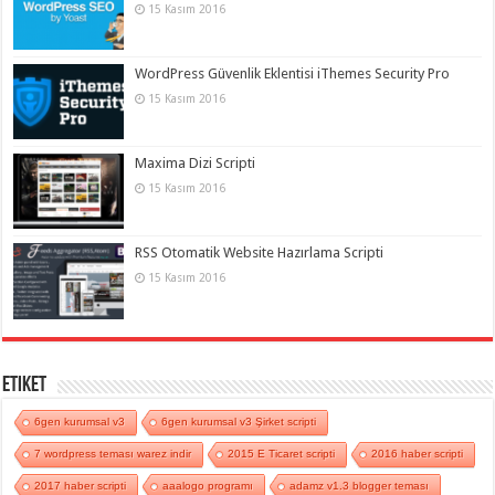
15 Kasım 2016
WordPress Güvenlik Eklentisi iThemes Security Pro
15 Kasım 2016
Maxima Dizi Scripti
15 Kasım 2016
RSS Otomatik Website Hazırlama Scripti
15 Kasım 2016
Etiket
6gen kurumsal v3
6gen kurumsal v3 Şirket scripti
7 wordpress teması warez indir
2015 E Ticaret scripti
2016 haber scripti
2017 haber scripti
aaalogo programı
adamz v1.3 blogger teması