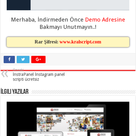
eve
taşımacılık
,
gaziantep
evden
Merhaba, İndirmeden Önce
Demo Adresine
eve
taşımacılık
,
Bakmayı Unutmayın..!
gaziantep
evden
eve
Rar Şifresi:
www.kralscript.com
taşımacılık
,
gaziantep
evden
eve
taşımacılık
,
gaziantep
evden
Önceki
eve
İnstraPanel İnstagram panel
taşımacılık
,
scripti ücretsiz
evden
eve
İlgili Yazılar
taşımacılık
,
gaziantep
asansörlü
taşıma
,
gaziantep
evden
eve
taşımacılık
,
gaziantep
organizasyon
,