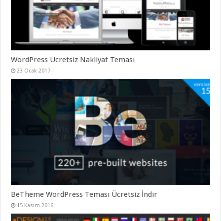
gaziantep
organizasyon
,
gaziantep
organizasyon
,
gaziantep
organizasyon
,
gaziantep
organizasyon
,
WordPress Ücretsiz Nakliyat Teması
gaziantep
organizasyon
,
23 Ocak 2017
gaziantep
palyaço
,
twitter
takipçi
hilesi
,
twitter
takipçi
hilesi
,
instagram
takipçi
hilesi
,
BeTheme WordPress Teması Ücretsiz İndir
15 Kasım 2016