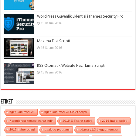
WordPress Güvenlik Eklentisi iThemes Security Pro
15 Kasım 2016
Maxima Dizi Scripti
15 Kasım 2016
RSS Otomatik Website Hazırlama Scripti
15 Kasım 2016
Etiket
6gen kurumsal v3
6gen kurumsal v3 Şirket scripti
7 wordpress teması warez indir
2015 E Ticaret scripti
2016 haber scripti
2017 haber scripti
aaalogo programı
adamz v1.3 blogger teması