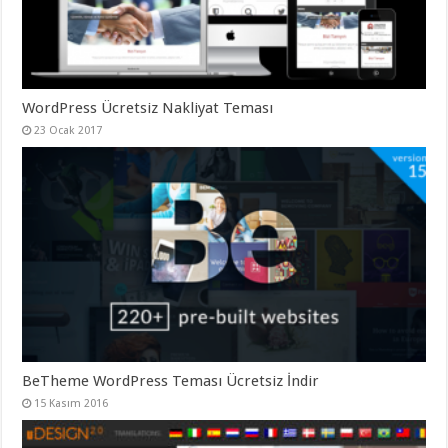
gaziantep
organizasyon
,
gaziantep
organizasyon
,
gaziantep
organizasyon
,
gaziantep
WordPress Ücretsiz Nakliyat Teması
organizasyon
,
gaziantep
23 Ocak 2017
organizasyon
,
gaziantep
palyaço
,
twitter
takipçi
hilesi
,
twitter
takipçi
hilesi
,
instagram
takipçi
hilesi
,
BeTheme WordPress Teması Ücretsiz İndir
15 Kasım 2016