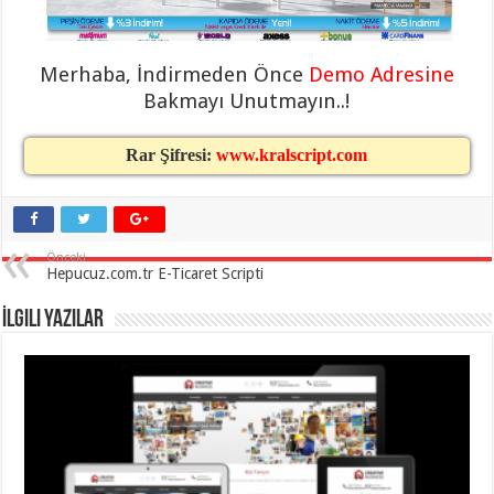
eve
taşımacılık
,
gaziantep
evden
eve
Merhaba, İndirmeden Önce
Demo Adresine
taşımacılık
,
Bakmayı Unutmayın..!
gaziantep
evden
eve
taşımacılık
,
Rar Şifresi:
www.kralscript.com
gaziantep
evden
eve
taşımacılık
,
gaziantep
evden
Önceki
eve
Hepucuz.com.tr E-Ticaret Scripti
taşımacılık
,
evden
İlgili Yazılar
eve
taşımacılık
,
gaziantep
asansörlü
taşıma
,
gaziantep
evden
eve
taşımacılık
,
gaziantep
organizasyon
,