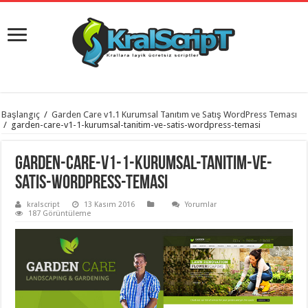
istanbul
Başlangıç
/
Garden Care v1.1 Kurumsal Tanıtım ve Satış WordPress Teması
organizasyon
/
garden-care-v1-1-kurumsal-tanitim-ve-satis-wordpress-temasi
evden
eve
taşımacılık
,
garden-care-v1-1-kurumsal-tanitim-ve-
gaziantep
organizasyon
,
satis-wordpress-temasi
gaziantep
evden
kralscript
13 Kasım 2016
Yorumlar
eve
187 Görüntüleme
taşımacılık
,
evden
eve
taşımacılık
,
gaziantep
evden
eve
taşımacılık
,
evden