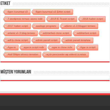
Etiket
6gen kurumsal v3
6gen kurumsal v3 Şirket scripti
7 wordpress teması warez indir
2015 E Ticaret scripti
2016 haber scripti
2017 haber scripti
aaalogo programı
adamz v1.3 blogger teması
adamz v1.3 blog teması
addmefast clone scripti
addmefast scripti
adf.ly clone scripti
admin paneli scripti
admin paneli template
Agar-io
agar.io scripti indir
agar io clone indir
Agar io scripti
Aktif Bilişim whmcs temaları
açılır pencereler wp eklenti ücretsiz
Müşteri Yorumları