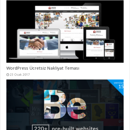
gaziantep
organizasyon
,
gaziantep
organizasyon
,
gaziantep
organizasyon
,
gaziantep
organizasyon
,
gaziantep
organizasyon
,
gaziantep
palyaço
,
twitter
takipçi
hilesi
,
twitter
WordPress Ücretsiz Nakliyat Teması
takipçi
23 Ocak 2017
hilesi
,
instagram
takipçi
hilesi
,