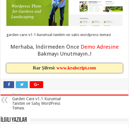
eve
taşımacılık
,
gaziantep
evden
eve
taşımacılık
,
gaziantep
evden
garden-care-v1-1-kurumsal-tanitim-ve-satis-wordpress-temasi
eve
taşımacılık
,
gaziantep
Merhaba, İndirmeden Önce
Demo Adresine
evden
eve
Bakmayı Unutmayın..!
taşımacılık
,
gaziantep
evden
Rar Şifresi:
www.kralscript.com
eve
taşımacılık
,
evden
eve
taşımacılık
,
gaziantep
Önceki
asansörlü
Garden Care v1.1 Kurumsal
taşıma
,
Tanıtım ve Satış WordPress
gaziantep
Teması
evden
eve
taşımacılık
,
İlgili Yazılar
gaziantep
organizasyon
,