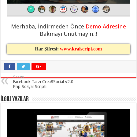
eve
taşımacılık
,
gaziantep
evden
eve
taşımacılık
,
Merhaba, İndirmeden Önce
Demo Adresine
gaziantep
Bakmayı Unutmayın..!
evden
eve
taşımacılık
,
gaziantep
Rar Şifresi:
www.kralscript.com
evden
eve
taşımacılık
,
gaziantep
evden
eve
Önceki
taşımacılık
,
Facebook Tarzı Crea8Social v2.0
evden
Php Sosyal Scripti
eve
taşımacılık
,
gaziantep
İlgili Yazılar
asansörlü
taşıma
,
gaziantep
evden
eve
taşımacılık
,
gaziantep
organizasyon
,