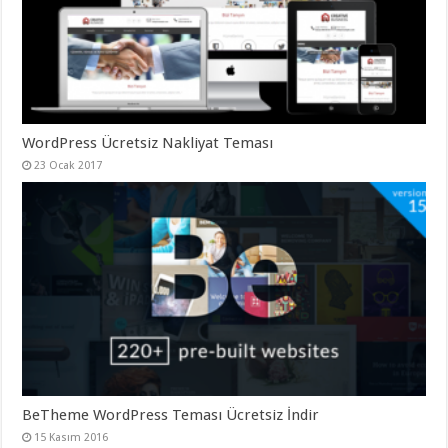
gaziantep
organizasyon
,
gaziantep
organizasyon
,
gaziantep
organizasyon
,
gaziantep
organizasyon
,
gaziantep
organizasyon
,
WordPress Ücretsiz Nakliyat Teması
gaziantep
23 Ocak 2017
palyaço
,
twitter
takipçi
hilesi
,
twitter
takipçi
hilesi
,
instagram
takipçi
hilesi
,
BeTheme WordPress Teması Ücretsiz İndir
15 Kasım 2016