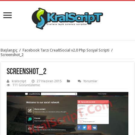
istanbul
Başlangıç
/
Facebook Tarzı Crea8Social v2.0 Php Sosyal Scripti
/
organizasyon
Screenshot_2
evden
eve
taşımacılık
,
Screenshot_2
gaziantep
organizasyon
,
kralscript
27 Haziran 2015
Yorumlar
gaziantep
111 Görüntüleme
evden
eve
taşımacılık
,
evden
eve
taşımacılık
,
gaziantep
evden
eve
taşımacılık
,
evden