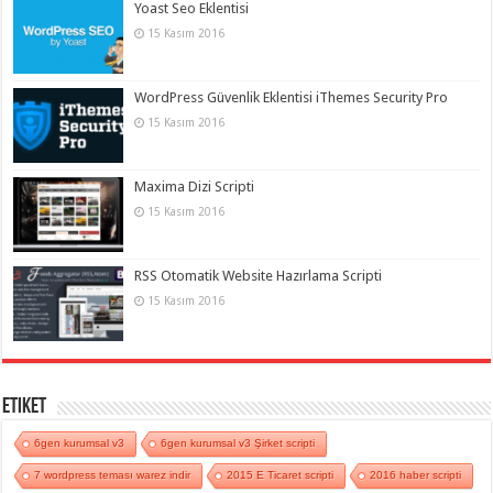
Yoast Seo Eklentisi
15 Kasım 2016
WordPress Güvenlik Eklentisi iThemes Security Pro
15 Kasım 2016
Maxima Dizi Scripti
15 Kasım 2016
RSS Otomatik Website Hazırlama Scripti
15 Kasım 2016
Etiket
6gen kurumsal v3
6gen kurumsal v3 Şirket scripti
7 wordpress teması warez indir
2015 E Ticaret scripti
2016 haber scripti