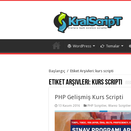
WordPress
Temalar
istanbul
organizasyon
Başlangıç
/
Etiket Arşivleri: kurs scripti
evden
eve
Etiket Arşivleri:
kurs scripti
taşımacılık
,
gaziantep
organizasyon
,
gaziantep
PHP Gelişmiş Kurs Scripti
evden
eve
13 Kasım 2016
PHP Scriptler
,
Warez Scriptler
taşımacılık
,
evden
eve
taşımacılık
,
gaziantep
evden