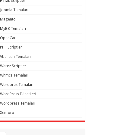
HTML Scriptler
Joomla Temaları
Magento
MyBB Temaları
OpenCart
PHP Scriptler
Vbulletin Temaları
Warez Scriptler
Whmcs Temaları
Wordpres Temaları
WordPress Eklentileri
Wordpress Temaları
Xenforo