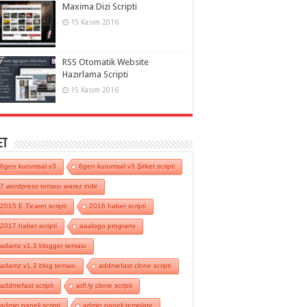
Maxima Dizi Scripti
15 Kasım 2016
RSS Otomatik Website
Hazırlama Scripti
15 Kasım 2016
et
6gen kurumsal v3
6gen kurumsal v3 Şirket scripti
7 wordpress teması warez indir
2015 E Ticaret scripti
2016 haber scripti
2017 haber scripti
aaalogo programı
adamz v1.3 blogger teması
adamz v1.3 blog teması
addmefast clone scripti
addmefast scripti
adf.ly clone scripti
admin paneli scripti
admin paneli template