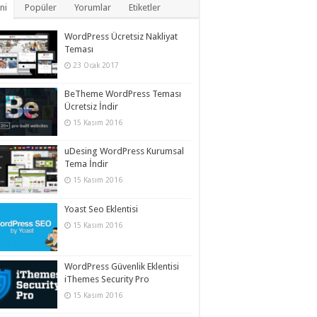
ni
Popüler
Yorumlar
Etiketler
WordPress Ücretsiz Nakliyat
Teması
23 Ocak 2017
BeTheme WordPress Teması
Ücretsiz İndir
15 Kasım 2016
uDesing WordPress Kurumsal
Tema İndir
15 Kasım 2016
Yoast Seo Eklentisi
15 Kasım 2016
WordPress Güvenlik Eklentisi
iThemes Security Pro
15 Kasım 2016