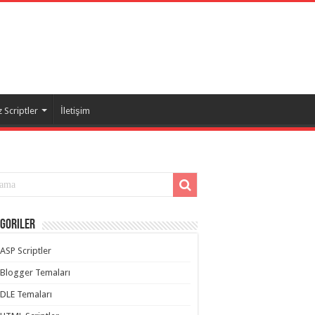
 Scriptler
İletişim
goriler
ASP Scriptler
Blogger Temaları
DLE Temaları