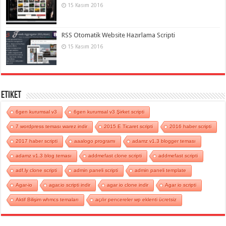
15 Kasım 2016
RSS Otomatik Website Hazırlama Scripti
15 Kasım 2016
Etiket
6gen kurumsal v3
6gen kurumsal v3 Şirket scripti
7 wordpress teması warez indir
2015 E Ticaret scripti
2016 haber scripti
2017 haber scripti
aaalogo programı
adamz v1.3 blogger teması
adamz v1.3 blog teması
addmefast clone scripti
addmefast scripti
adf.ly clone scripti
admin paneli scripti
admin paneli template
Agar-io
agar.io scripti indir
agar io clone indir
Agar io scripti
Aktif Bilişim whmcs temaları
açılır pencereler wp eklenti ücretsiz