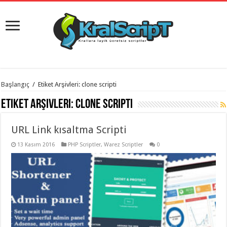
istanbul
Başlangıç
/
Etiket Arşivleri: clone scripti
organizasyon
evden
Etiket Arşivleri:
clone scripti
eve
taşımacılık
,
gaziantep
URL Link kısaltma Scripti
organizasyon
,
gaziantep
evden
13 Kasım 2016
PHP Scriptler
,
Warez Scriptler
0
eve
taşımacılık
,
evden
eve
taşımacılık
,
gaziantep
evden
eve
taşımacılık
,
evden