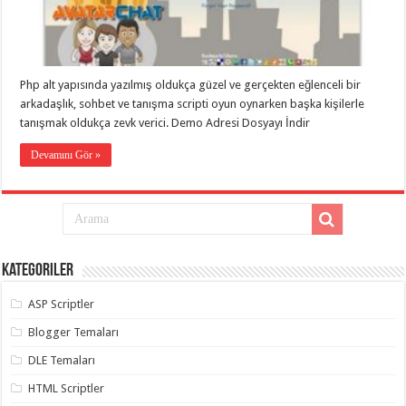
gaziantep
organizasyon
,
gaziantep
organizasyon
,
gaziantep
organizasyon
,
Php alt yapısında yazılmış oldukça güzel ve gerçekten eğlenceli bir
gaziantep
organizasyon
,
arkadaşlık, sohbet ve tanışma scripti oyun oynarken başka kişilerle
gaziantep
tanışmak oldukça zevk verici. Demo Adresi Dosyayı İndir
organizasyon
,
gaziantep
palyaço
,
Devamını Gör »
twitter
takipçi
hilesi
,
twitter
takipçi
hilesi
,
instagram
takipçi
Kategoriler
hilesi
,
ASP Scriptler
Blogger Temaları
DLE Temaları
HTML Scriptler