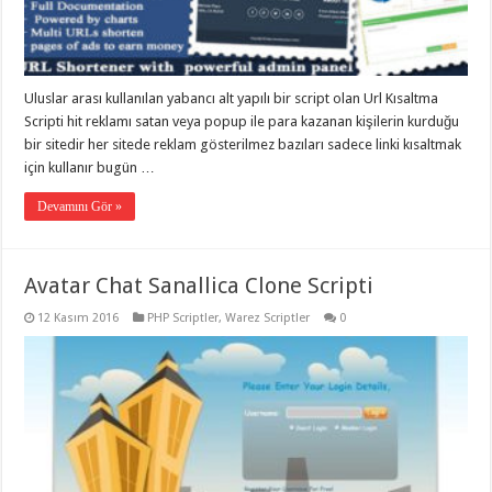
eve
taşımacılık
,
gaziantep
evden
eve
taşımacılık
,
Uluslar arası kullanılan yabancı alt yapılı bir script olan Url Kısaltma
gaziantep
evden
Scripti hit reklamı satan veya popup ile para kazanan kişilerin kurduğu
eve
bir sitedir her sitede reklam gösterilmez bazıları sadece linki kısaltmak
taşımacılık
,
için kullanır bugün …
gaziantep
evden
eve
Devamını Gör »
taşımacılık
,
gaziantep
evden
eve
Avatar Chat Sanallica Clone Scripti
taşımacılık
,
evden
eve
12 Kasım 2016
PHP Scriptler
,
Warez Scriptler
0
taşımacılık
,
gaziantep
asansörlü
taşıma
,
gaziantep
evden
eve
taşımacılık
,
gaziantep
organizasyon
,