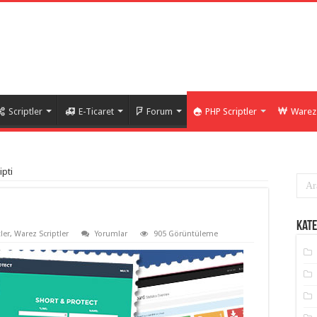
Scriptler
E-Ticaret
Forum
PHP Scriptler
Warez 
ipti
Kate
ler
,
Warez Scriptler
Yorumlar
905 Görüntüleme