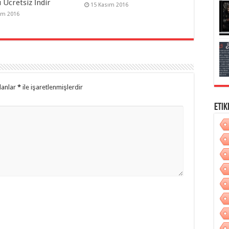
 Ücretsiz İndir
15 Kasım 2016
ım 2016
lanlar
*
ile işaretlenmişlerdir
Etik