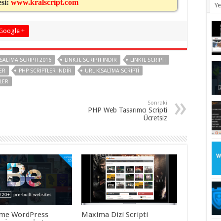
esi:
www.kralscript.com
Ye
Google +
ISALTMA SCRIPTI 2016
LINK.TL SCRIPTI INDIR
LINKTL SCRIPTI
ER
PHP SCRIPTLER INDIR
URL KISALTMA SCRIPTI
LER
Sonraki
PHP Web Tasarımcı Scripti
Ücretsiz
me WordPress
Maxima Dizi Scripti