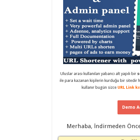
eve
taşımacılık
,
evden
eve
taşımacılık
,
gaziantep
evden
eve
taşımacılık
,
gaziantep
evden
eve
taşımacılık
,
gaziantep
evden
eve
Uluslar arası kullanılan yabancı alt yapılı bir
s
taşımacılık
,
ile para kazanan kişilerin kurduğu bir sitedir 
gaziantep
kullanır bugün sizce
URL Link kı
evden
eve
taşımacılık
,
evden
eve
Demo Ad
taşımacılık
,
gaziantep
asansörlü
taşıma
,
Merhaba, İndirmeden Önc
gaziantep
evden
eve