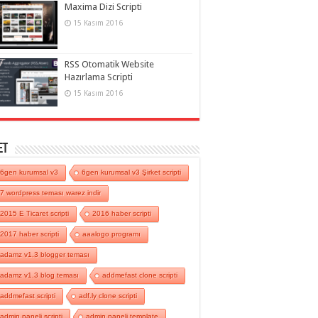
Maxima Dizi Scripti
15 Kasım 2016
RSS Otomatik Website
Hazırlama Scripti
15 Kasım 2016
et
6gen kurumsal v3
6gen kurumsal v3 Şirket scripti
7 wordpress teması warez indir
2015 E Ticaret scripti
2016 haber scripti
2017 haber scripti
aaalogo programı
adamz v1.3 blogger teması
adamz v1.3 blog teması
addmefast clone scripti
addmefast scripti
adf.ly clone scripti
admin paneli scripti
admin paneli template