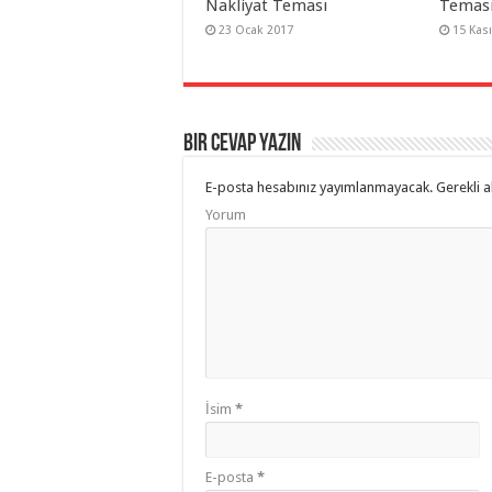
Nakliyat Teması
Teması
23 Ocak 2017
15 Kas
Bir cevap yazın
E-posta hesabınız yayımlanmayacak.
Gerekli a
Yorum
İsim
*
E-posta
*