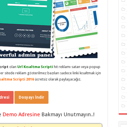
cript
olan
Url Kısaltma Scripti
hit reklamı satan veya popup
her sitede reklam gösterilmez bazıları sadece linki kısaltmak için
saltma Scripti 2016
ücretsiz olarak paylaşacağız.
resi
Dosyayı İndir
e
Demo Adresine
Bakmayı Unutmayın..!