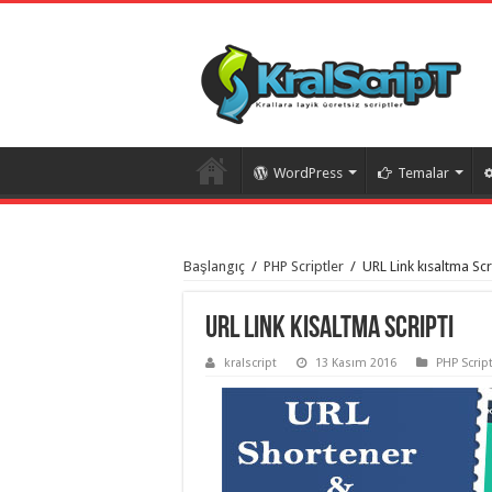
WordPress
Temalar
istanbul
organizasyon
Başlangıç
/
PHP Scriptler
/
URL Link kısaltma Scr
evden
eve
taşımacılık
,
gaziantep
URL Link kısaltma Scripti
organizasyon
,
gaziantep
kralscript
13 Kasım 2016
PHP Script
evden
eve
taşımacılık
,
evden
eve
taşımacılık
,
gaziantep
evden