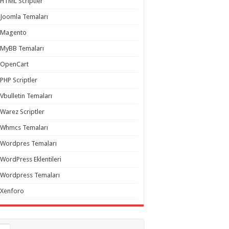
HTML Scriptler
Joomla Temaları
Magento
MyBB Temaları
OpenCart
PHP Scriptler
Vbulletin Temaları
Warez Scriptler
Whmcs Temaları
Wordpres Temaları
WordPress Eklentileri
Wordpress Temaları
Xenforo