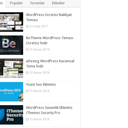
ni
Popüler
Yorumlar
Etiketler
WordPress Ücretsiz Nakliyat
Teması
23 Ocak 2017
BeTheme WordPress Teması
Ücretsiz İndir
15 Kasım 2016
uDesing WordPress Kurumsal
Tema İndir
15 Kasım 2016
Yoast Seo Eklentisi
15 Kasım 2016
WordPress Güvenlik Eklentisi
iThemes Security Pro
15 Kasım 2016