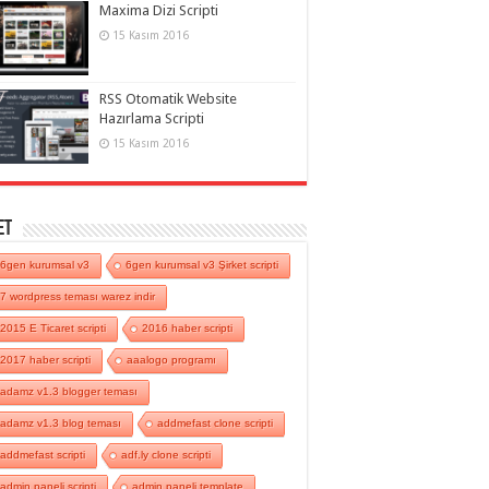
Maxima Dizi Scripti
15 Kasım 2016
RSS Otomatik Website
Hazırlama Scripti
15 Kasım 2016
et
6gen kurumsal v3
6gen kurumsal v3 Şirket scripti
7 wordpress teması warez indir
2015 E Ticaret scripti
2016 haber scripti
2017 haber scripti
aaalogo programı
adamz v1.3 blogger teması
adamz v1.3 blog teması
addmefast clone scripti
addmefast scripti
adf.ly clone scripti
admin paneli scripti
admin paneli template