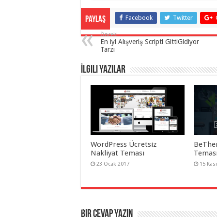
Facebook
Twitter
Paylaş
Önceki
En iyi Alışveriş Scripti GittiGidiyor
Tarzı
İlgili Yazılar
WordPress Ücretsiz
BeThe
Nakliyat Teması
Teması
23 Ocak 2017
15 Kas
Bir cevap yazın