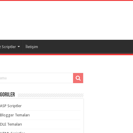
 Scriptler
İletişim
goriler
ASP Scriptler
Blogger Temaları
DLE Temaları