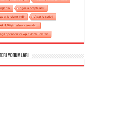
Agar-io
agar.io scripti indir
agar io clone indir
Agar io scripti
Aktif Bilişim whmcs temaları
açılır pencereler wp eklenti ücretsiz
teri Yorumları