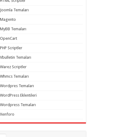
HTML Scriptler
Joomla Temaları
Magento
MyBB Temaları
OpenCart
PHP Scriptler
Vbulletin Temaları
Warez Scriptler
Whmcs Temaları
Wordpres Temaları
WordPress Eklentileri
Wordpress Temaları
Xenforo