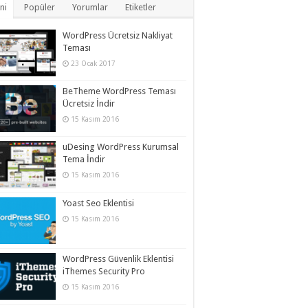
ni
Popüler
Yorumlar
Etiketler
WordPress Ücretsiz Nakliyat
Teması
23 Ocak 2017
BeTheme WordPress Teması
Ücretsiz İndir
15 Kasım 2016
uDesing WordPress Kurumsal
Tema İndir
15 Kasım 2016
Yoast Seo Eklentisi
15 Kasım 2016
WordPress Güvenlik Eklentisi
iThemes Security Pro
15 Kasım 2016