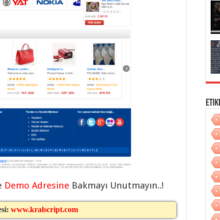
Etik
e
Demo Adresine
Bakmayı Unutmayın..!
esi:
www.kralscript.com