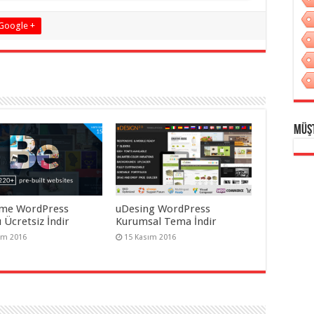
Google +
Müş
me WordPress
uDesing WordPress
 Ücretsiz İndir
Kurumsal Tema İndir
ım 2016
15 Kasım 2016