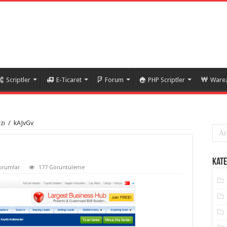
Scriptler
E-Ticaret
Forum
PHP Scriptler
Warez
zı
/
kAJvGv
Kate
orumlar
177 Görüntüleme