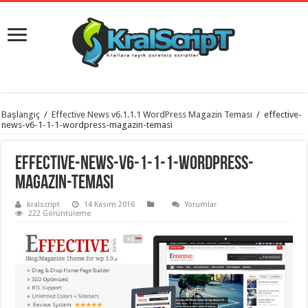
istanbul
Başlangıç
/
Effective News v6.1.1.1 WordPress Magazin Teması
/
effective-
organizasyon
news-v6-1-1-1-wordpress-magazin-temasi
evden
eve
taşımacılık
,
effective-news-v6-1-1-1-wordpress-
gaziantep
organizasyon
,
magazin-temasi
gaziantep
evden
kralscript
14 Kasım 2016
Yorumlar
eve
222 Görüntüleme
taşımacılık
,
evden
eve
taşımacılık
,
gaziantep
evden
eve
taşımacılık
,
evden