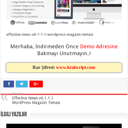
eve
taşımacılık
,
gaziantep
evden
eve
taşımacılık
,
gaziantep
evden
effective-news-v6-1-1-1-wordpress-magazin-temasi
eve
taşımacılık
,
gaziantep
Merhaba, İndirmeden Önce
Demo Adresine
evden
eve
Bakmayı Unutmayın..!
taşımacılık
,
gaziantep
evden
Rar Şifresi:
www.kralscript.com
eve
taşımacılık
,
evden
eve
taşımacılık
,
gaziantep
Önceki
asansörlü
Effective News v6.1.1.1
taşıma
,
WordPress Magazin Teması
gaziantep
evden
eve
İlgili Yazılar
taşımacılık
,
gaziantep
organizasyon
,