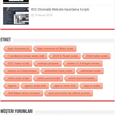
RSS Otomatik Website Hazırlama Scripti
15 Kasım 2016
Etiket
6gen kurumsal v3
6gen kurumsal v3 Şirket scripti
7 wordpress teması warez indir
2015 E Ticaret scripti
2016 haber scripti
2017 haber scripti
aaalogo programı
adamz v1.3 blogger teması
adamz v1.3 blog teması
addmefast clone scripti
addmefast scripti
adf.ly clone scripti
admin paneli scripti
admin paneli template
Agar-io
agar.io scripti indir
agar io clone indir
Agar io scripti
Aktif Bilişim whmcs temaları
açılır pencereler wp eklenti ücretsiz
Müşteri Yorumları