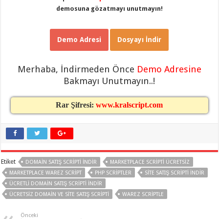
gaziantep
demosuna gözatmayı unutmayın!
organizasyon
,
gaziantep
organizasyon
,
gaziantep
organizasyon
,
Demo Adresi
Dosyayı İndir
gaziantep
organizasyon
,
gaziantep
Merhaba, İndirmeden Önce
Demo Adresine
organizasyon
,
gaziantep
Bakmayı Unutmayın..!
palyaço
,
twitter
takipçi
Rar Şifresi:
www.kralscript.com
hilesi
,
twitter
takipçi
hilesi
,
instagram
takipçi
hilesi
,
Etiket
DOMAIN SATIŞ SCRIPTI INDIR
MARKETPLACE SCRIPTI ÜCRETSIZ
MARKETPLACE WAREZ SCRIPT
PHP SCRIPTLER
SITE SATIŞ SCRIPTI INDIR
ÜCRETLI DOMAIN SATIŞ SCRIPTI INDIR
ÜCRETSIZ DOMAIN VE SITE SATIŞ SCRIPTI
WAREZ SCRIPTLE
Önceki