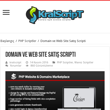
istanbul
Başlangıç
/
PHP Scriptler
/
Domain ve Web Site Satış Scripti
organizasyon
evden
eve
Domain ve Web Site Satış Scripti
taşımacılık
,
gaziantep
kralscript
14 Kasım 2016
PHP Scriptler
,
Warez Scriptler
organizasyon
,
Yorumlar
860 Görüntüleme
gaziantep
evden
eve
taşımacılık
,
evden
eve
taşımacılık
,
gaziantep
evden
eve
taşımacılık
,
evden