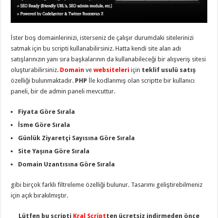
eve
taşımacılık
,
gaziantep
evden
eve
İster boş domainlerinizi, isterseniz de çalışır durumdaki sitelerinizi
taşımacılık
,
gaziantep
satmak için bu scripti kullanabilirsiniz. Hatta kendi site alan adı
evden
satışlarınızın yanı sıra başkalarının da kullanabileceği bir alışveriş sitesi
eve
taşımacılık
,
oluşturabilirsiniz.
Domain
ve
websiteleri
için
teklif usulü satış
gaziantep
özelliği bulunmaktadır.
PHP
İle kodlanmış olan scriptte bir kullanıcı
evden
eve
paneli, bir de admin paneli mevcuttur.
taşımacılık
,
gaziantep
evden
Fiyata Göre Sırala
eve
İsme Göre Sırala
taşımacılık
,
evden
Günlük Ziyaretçi Sayısına Göre Sırala
eve
taşımacılık
,
Site Yaşına Göre Sırala
gaziantep
asansörlü
Domain Uzantısına Göre Sırala
taşıma
,
gaziantep
evden
gibi birçok farklı filtreleme özelliği bulunur. Tasarımı geliştirebilmeniz
eve
için açık bırakılmıştır.
taşımacılık
,
gaziantep
organizasyon
,
Lütfen bu scripti
Kral Script
ten ücretsiz indirmeden önce