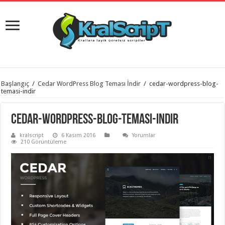
istanbul
Başlangıç
/
Cedar WordPress Blog Teması İndir
/
cedar-wordpress-blog-
organizasyon
temasi-indir
evden
eve
taşımacılık
,
cedar-wordpress-blog-temasi-indir
gaziantep
organizasyon
,
kralscript
6 Kasım 2016
Yorumlar
gaziantep
210 Görüntüleme
evden
eve
taşımacılık
,
evden
eve
taşımacılık
,
gaziantep
evden
eve
taşımacılık
,
evden