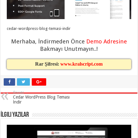
eve
taşımacılık
,
gaziantep
evden
eve
taşımacılık
,
cedar-wordpress-blog-temasi-indir
gaziantep
evden
eve
Merhaba, İndirmeden Önce
Demo Adresine
taşımacılık
,
gaziantep
Bakmayı Unutmayın..!
evden
eve
taşımacılık
,
Rar Şifresi:
www.kralscript.com
gaziantep
evden
eve
taşımacılık
,
evden
eve
Önceki
taşımacılık
,
Cedar WordPress Blog Teması
gaziantep
İndir
asansörlü
taşıma
,
gaziantep
İlgili Yazılar
evden
eve
taşımacılık
,
gaziantep
organizasyon
,