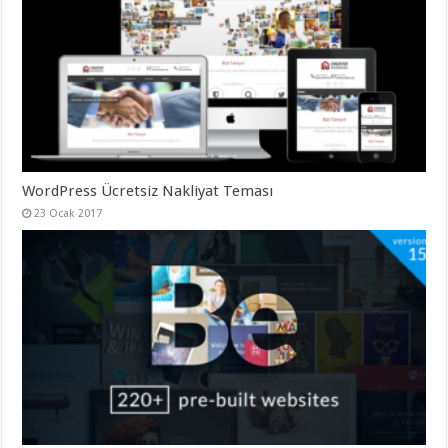
gaziantep
organizasyon
,
gaziantep
organizasyon
,
gaziantep
organizasyon
,
gaziantep
organizasyon
,
gaziantep
organizasyon
,
gaziantep
palyaço
,
twitter
WordPress Ücretsiz Nakliyat Teması
takipçi
23 Ocak 2017
hilesi
,
twitter
takipçi
hilesi
,
instagram
takipçi
hilesi
,