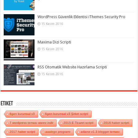
WordPress Güvenlik Eklentisi iThemes Security Pro
15 Kasım 2016
Maxima Dizi Scripti
15 Kasım 2016
RSS Otomatik Website Hazırlama Scripti
15 Kasım 2016
Etiket
6gen kurumsal v3
6gen kurumsal v3 Şirket scripti
7 wordpress teması warez indir
2015 E Ticaret scripti
2016 haber scripti
2017 haber scripti
aaalogo programı
adamz v1.3 blogger teması