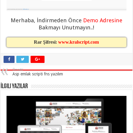
eve
taşımacılık
,
gaziantep
evden
eve
Merhaba, İndirmeden Önce
Demo Adresine
taşımacılık
,
Bakmayı Unutmayın..!
gaziantep
evden
eve
taşımacılık
,
Rar Şifresi:
www.kralscript.com
gaziantep
evden
eve
taşımacılık
,
gaziantep
evden
Önceki
eve
Asp emlak scripti fns yazılım
taşımacılık
,
evden
İlgili Yazılar
eve
taşımacılık
,
gaziantep
asansörlü
taşıma
,
gaziantep
evden
eve
taşımacılık
,
gaziantep
organizasyon
,