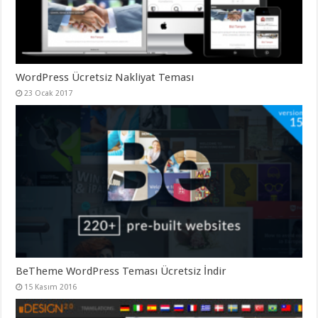
gaziantep
organizasyon
,
gaziantep
organizasyon
,
gaziantep
organizasyon
,
gaziantep
WordPress Ücretsiz Nakliyat Teması
organizasyon
,
gaziantep
23 Ocak 2017
organizasyon
,
gaziantep
palyaço
,
twitter
takipçi
hilesi
,
twitter
takipçi
hilesi
,
instagram
takipçi
hilesi
,
BeTheme WordPress Teması Ücretsiz İndir
15 Kasım 2016