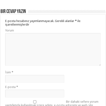
Bir cevap yazın
E-posta hesabınız yayımlanmayacak.
Gerekli alanlar
*
ile
işaretlenmişlerdir
Yorum
İsim
*
E-posta
*
Bir dahaki sefere yorum
yaptığımda kullanılmak üzere adımı, e-posta adresimi ve web site