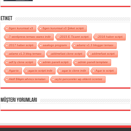
Etiket
6gen kurumsal v3
6gen kurumsal v3 Şirket scripti
7 wordpress teması warez indir
2015 E Ticaret scripti
2016 haber scripti
2017 haber scripti
aaalogo programı
adamz v1.3 blogger teması
adamz v1.3 blog teması
addmefast clone scripti
addmefast scripti
adf.ly clone scripti
admin paneli scripti
admin paneli template
Agar-io
agar.io scripti indir
agar io clone indir
Agar io scripti
Aktif Bilişim whmcs temaları
açılır pencereler wp eklenti ücretsiz
Müşteri Yorumları