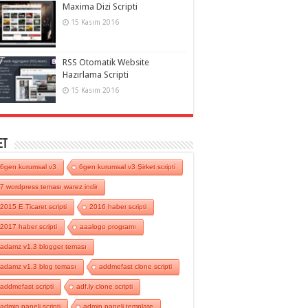
Maxima Dizi Scripti
15 Kasım 2016
RSS Otomatik Website
Hazırlama Scripti
15 Kasım 2016
et
6gen kurumsal v3
6gen kurumsal v3 Şirket scripti
7 wordpress teması warez indir
2015 E Ticaret scripti
2016 haber scripti
2017 haber scripti
aaalogo programı
adamz v1.3 blogger teması
adamz v1.3 blog teması
addmefast clone scripti
addmefast scripti
adf.ly clone scripti
admin paneli scripti
admin paneli template