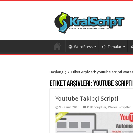
WordPress
Temalar
istanbul
organizasyon
Başlangıç
/
Etiket Arşivleri: youtube scripti ware
evden
eve
Etiket Arşivleri:
youtube script
taşımacılık
,
gaziantep
organizasyon
,
gaziantep
Youtube Takipçi Scripti
evden
eve
9 Kasım 2016
PHP Scriptler
,
Warez Scriptler
taşımacılık
,
evden
eve
taşımacılık
,
gaziantep
evden