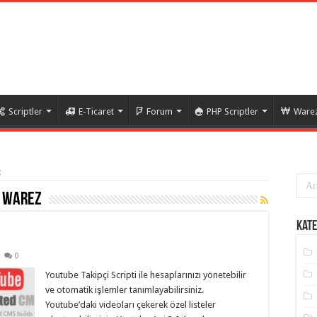
Scriptler
E-Ticaret
Forum
PHP Scriptler
Warez
z
i warez
Kate
0
Youtube Takipçi Scripti ile hesaplarınızı yönetebilir
ve otomatik işlemler tanımlayabilirsiniz.
Youtube’daki videoları çekerek özel listeler