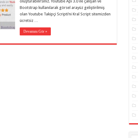
oluşturabilirsiniz. Youtube Api 3.0 ile çalışan ve
Bootstrap kullanılarak görsel arayüz geliştirilmiş
olan Youtube Takipçi Scripti’ni Kral Script sitemizden
ücretsiz …
Devamını Gör »