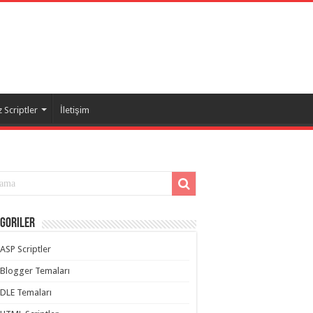
 Scriptler
İletişim
goriler
ASP Scriptler
Blogger Temaları
DLE Temaları