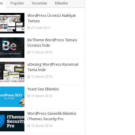
ni
Popüler
Yorumlar
Etiketler
WordPress Ücretsiz Nakliyat
Teması
23 Ocak 2017
BeTheme WordPress Teması
Ücretsiz İndir
15 Kasım 2016
uDesing WordPress Kurumsal
Tema İndir
15 Kasım 2016
Yoast Seo Eklentisi
15 Kasım 2016
WordPress Güvenlik Eklentisi
iThemes Security Pro
15 Kasım 2016