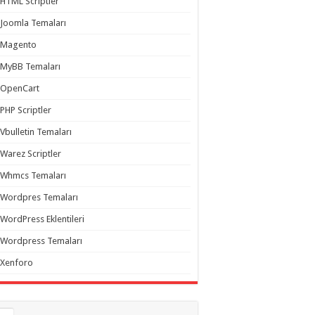
HTML Scriptler
Joomla Temaları
Magento
MyBB Temaları
OpenCart
PHP Scriptler
Vbulletin Temaları
Warez Scriptler
Whmcs Temaları
Wordpres Temaları
WordPress Eklentileri
Wordpress Temaları
Xenforo