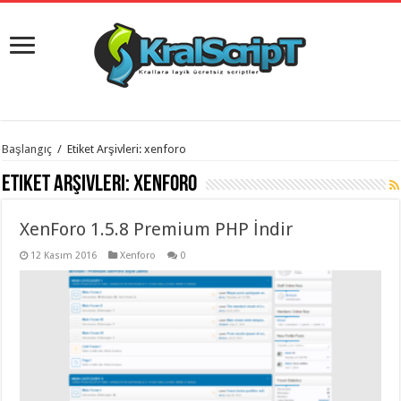
istanbul
Başlangıç
/
Etiket Arşivleri: xenforo
organizasyon
evden
Etiket Arşivleri:
xenforo
eve
taşımacılık
,
gaziantep
XenForo 1.5.8 Premium PHP İndir
organizasyon
,
gaziantep
evden
12 Kasım 2016
Xenforo
0
eve
taşımacılık
,
evden
eve
taşımacılık
,
gaziantep
evden
eve
taşımacılık
,
evden