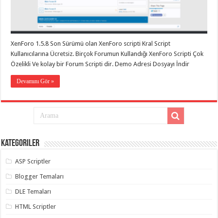
eve
taşımacılık
,
gaziantep
evden
eve
taşımacılık
,
XenForo 1.5.8 Son Sürümü olan XenForo scripti Kral Script
gaziantep
evden
Kullanıcılarına Ücretsiz. Birçok Forumun Kullandığı XenForo Scripti Çok
eve
Özelikli Ve kolay bir Forum Scripti dir. Demo Adresi Dosyayı İndir
taşımacılık
,
gaziantep
Devamını Gör »
evden
eve
taşımacılık
,
gaziantep
evden
eve
taşımacılık
,
evden
eve
Kategoriler
taşımacılık
,
gaziantep
ASP Scriptler
asansörlü
taşıma
,
Blogger Temaları
gaziantep
evden
DLE Temaları
eve
taşımacılık
,
gaziantep
HTML Scriptler
organizasyon
,