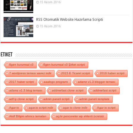
15 Kasım 2016
RSS Otomatik Website Hazırlama Scripti
15 Kasım 2016
Etiket
6gen kurumsal v3
6gen kurumsal v3 Şirket scripti
7 wordpress teması warez indir
2015 E Ticaret scripti
2016 haber scripti
2017 haber scripti
aaalogo programı
adamz v1.3 blogger teması
adamz v1.3 blog teması
addmefast clone scripti
addmefast scripti
adf.ly clone scripti
admin paneli scripti
admin paneli template
Agar-io
agar.io scripti indir
agar io clone indir
Agar io scripti
Aktif Bilişim whmcs temaları
açılır pencereler wp eklenti ücretsiz