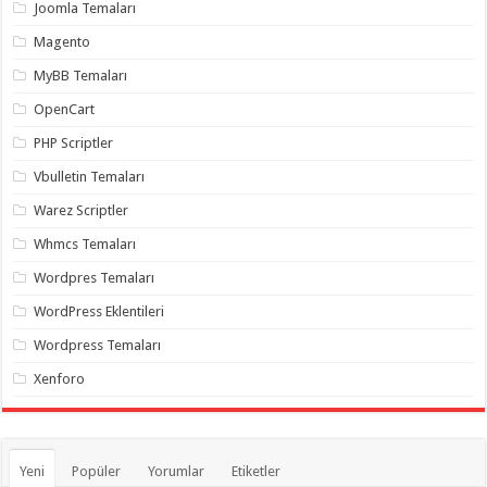
gaziantep
Joomla Temaları
organizasyon
,
gaziantep
Magento
organizasyon
,
gaziantep
MyBB Temaları
organizasyon
,
gaziantep
OpenCart
organizasyon
,
gaziantep
PHP Scriptler
organizasyon
,
gaziantep
Vbulletin Temaları
palyaço
,
twitter
Warez Scriptler
takipçi
hilesi
,
Whmcs Temaları
twitter
takipçi
Wordpres Temaları
hilesi
,
instagram
WordPress Eklentileri
takipçi
hilesi
,
Wordpress Temaları
Xenforo
Yeni
Popüler
Yorumlar
Etiketler