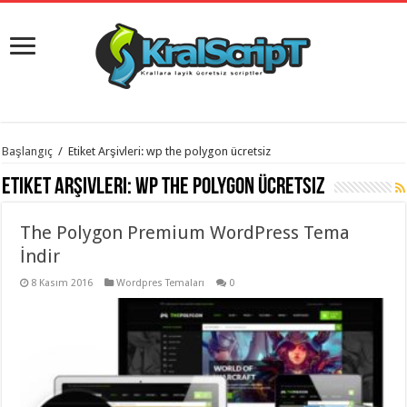
istanbul
Başlangıç
/
Etiket Arşivleri: wp the polygon ücretsiz
organizasyon
evden
Etiket Arşivleri:
wp the polygon ücretsiz
eve
taşımacılık
,
gaziantep
The Polygon Premium WordPress Tema
organizasyon
,
gaziantep
İndir
evden
eve
8 Kasım 2016
Wordpres Temaları
0
taşımacılık
,
evden
eve
taşımacılık
,
gaziantep
evden
eve
taşımacılık
,
evden