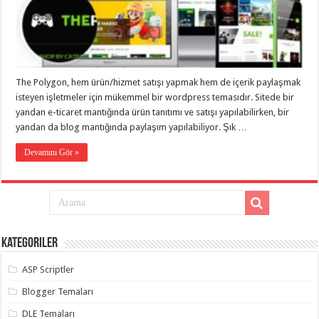
eve
taşımacılık
,
gaziantep
evden
eve
taşımacılık
,
gaziantep
evden
The Polygon, hem ürün/hizmet satışı yapmak hem de içerik paylaşmak
eve
isteyen işletmeler için mükemmel bir wordpress temasıdır. Sitede bir
taşımacılık
,
gaziantep
yandan e-ticaret mantığında ürün tanıtımı ve satışı yapılabilirken, bir
evden
yandan da blog mantığında paylaşım yapılabiliyor. Şık …
eve
taşımacılık
,
gaziantep
Devamını Gör »
evden
eve
taşımacılık
,
evden
eve
taşımacılık
,
gaziantep
asansörlü
Kategoriler
taşıma
,
gaziantep
ASP Scriptler
evden
eve
taşımacılık
,
Blogger Temaları
gaziantep
organizasyon
,
DLE Temaları