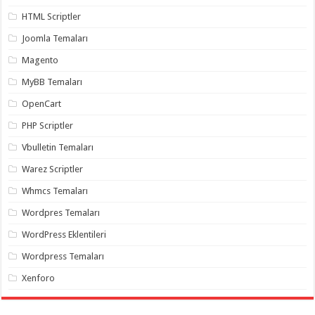
gaziantep
organizasyon
,
HTML Scriptler
gaziantep
organizasyon
,
Joomla Temaları
gaziantep
organizasyon
,
Magento
gaziantep
organizasyon
,
MyBB Temaları
gaziantep
organizasyon
,
OpenCart
gaziantep
palyaço
,
PHP Scriptler
twitter
takipçi
Vbulletin Temaları
hilesi
,
twitter
Warez Scriptler
takipçi
hilesi
,
Whmcs Temaları
instagram
takipçi
Wordpres Temaları
hilesi
,
WordPress Eklentileri
Wordpress Temaları
Xenforo