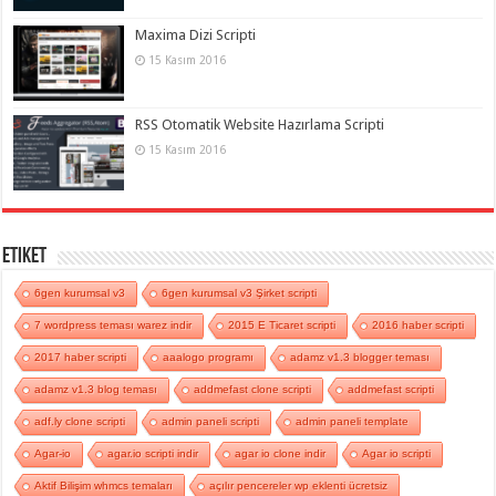
Maxima Dizi Scripti
15 Kasım 2016
RSS Otomatik Website Hazırlama Scripti
15 Kasım 2016
Etiket
6gen kurumsal v3
6gen kurumsal v3 Şirket scripti
7 wordpress teması warez indir
2015 E Ticaret scripti
2016 haber scripti
2017 haber scripti
aaalogo programı
adamz v1.3 blogger teması
adamz v1.3 blog teması
addmefast clone scripti
addmefast scripti
adf.ly clone scripti
admin paneli scripti
admin paneli template
Agar-io
agar.io scripti indir
agar io clone indir
Agar io scripti
Aktif Bilişim whmcs temaları
açılır pencereler wp eklenti ücretsiz