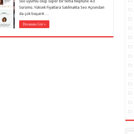
seo uyumlu olup süper bir tema Neptune 4.0
Sürümü. Yüksek Fiyatlara Satılmakta Seo Açısından
da çok başarılı …
Devamını Gör »