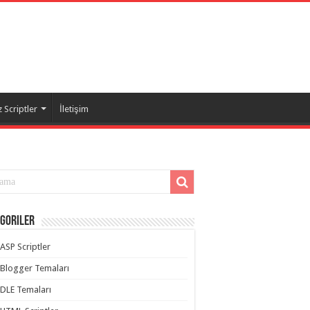
 Scriptler
İletişim
goriler
ASP Scriptler
Blogger Temaları
DLE Temaları