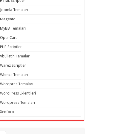
HTML Scriptler
Joomla Temaları
Magento
MyBB Temaları
OpenCart
PHP Scriptler
Vbulletin Temaları
Warez Scriptler
Whmcs Temaları
Wordpres Temaları
WordPress Eklentileri
Wordpress Temaları
Xenforo