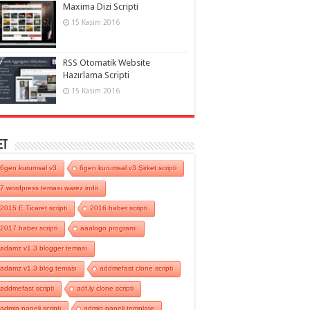
Maxima Dizi Scripti
15 Kasım 2016
RSS Otomatik Website
Hazırlama Scripti
15 Kasım 2016
et
6gen kurumsal v3
6gen kurumsal v3 Şirket scripti
7 wordpress teması warez indir
2015 E Ticaret scripti
2016 haber scripti
2017 haber scripti
aaalogo programı
adamz v1.3 blogger teması
adamz v1.3 blog teması
addmefast clone scripti
addmefast scripti
adf.ly clone scripti
admin paneli scripti
admin paneli template