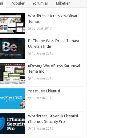
ni
Popüler
Yorumlar
Etiketler
WordPress Ücretsiz Nakliyat
Teması
23 Ocak 2017
BeTheme WordPress Teması
Ücretsiz İndir
15 Kasım 2016
uDesing WordPress Kurumsal
Tema İndir
15 Kasım 2016
Yoast Seo Eklentisi
15 Kasım 2016
WordPress Güvenlik Eklentisi
iThemes Security Pro
15 Kasım 2016