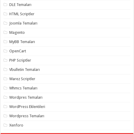
gaziantep
DLE Temaları
organizasyon
,
gaziantep
HTML Scriptler
organizasyon
,
gaziantep
Joomla Temaları
organizasyon
,
gaziantep
Magento
organizasyon
,
gaziantep
MyBB Temaları
organizasyon
,
gaziantep
OpenCart
palyaço
,
twitter
takipçi
PHP Scriptler
hilesi
,
twitter
Vbulletin Temaları
takipçi
hilesi
,
Warez Scriptler
instagram
takipçi
Whmcs Temaları
hilesi
,
Wordpres Temaları
WordPress Eklentileri
Wordpress Temaları
Xenforo