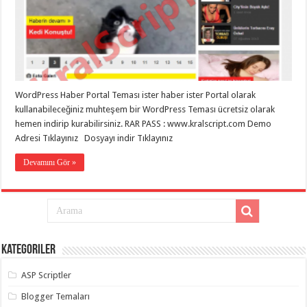
eve
taşımacılık
,
gaziantep
evden
eve
taşımacılık
,
gaziantep
evden
eve
WordPress Haber Portal Teması ister haber ister Portal olarak
taşımacılık
,
gaziantep
kullanabileceğiniz muhteşem bir WordPress Teması ücretsiz olarak
evden
hemen indirip kurabilirsiniz. RAR PASS : www.kralscript.com Demo
eve
taşımacılık
,
Adresi Tıklayınız Dosyayı indir Tıklayınız
gaziantep
evden
Devamını Gör »
eve
taşımacılık
,
evden
eve
taşımacılık
,
gaziantep
asansörlü
taşıma
,
Kategoriler
gaziantep
evden
eve
ASP Scriptler
taşımacılık
,
gaziantep
Blogger Temaları
organizasyon
,