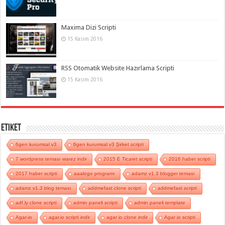
Maxima Dizi Scripti
15 Kasım 2016
RSS Otomatik Website Hazırlama Scripti
15 Kasım 2016
Etiket
6gen kurumsal v3
6gen kurumsal v3 Şirket scripti
7 wordpress teması warez indir
2015 E Ticaret scripti
2016 haber scripti
2017 haber scripti
aaalogo programı
adamz v1.3 blogger teması
adamz v1.3 blog teması
addmefast clone scripti
addmefast scripti
adf.ly clone scripti
admin paneli scripti
admin paneli template
Agar-io
agar.io scripti indir
agar io clone indir
Agar io scripti