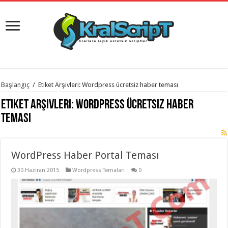
istanbul
Başlangıç
/
Etiket Arşivleri: Wordpress ücretsiz haber teması
organizasyon
evden
Etiket Arşivleri:
Wordpress ücretsiz haber
eve
taşımacılık
,
teması
gaziantep
organizasyon
,
gaziantep
evden
WordPress Haber Portal Teması
eve
taşımacılık
,
evden
30 Haziran 2015
Wordpress Temaları
0
eve
taşımacılık
,
gaziantep
evden
eve
taşımacılık
,
evden