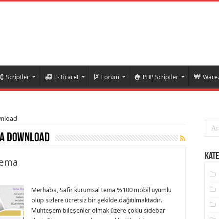
Scriptler
E-Ticaret
Forum
PHP Scriptler
Warez
wnload
a download
Kate
Tema
Merhaba, Safir kurumsal tema %100 mobil uyumlu
olup sizlere ücretsiz bir şekilde dağıtılmaktadır.
Muhteşem bileşenler olmak üzere çoklu sidebar