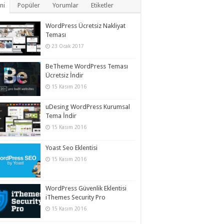
ni
Popüler
Yorumlar
Etiketler
WordPress Ücretsiz Nakliyat
Teması
23 Ocak 2017
BeTheme WordPress Teması
Ücretsiz İndir
15 Kasım 2016
uDesing WordPress Kurumsal
Tema İndir
15 Kasım 2016
Yoast Seo Eklentisi
15 Kasım 2016
WordPress Güvenlik Eklentisi
iThemes Security Pro
15 Kasım 2016