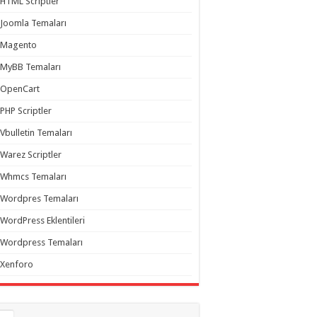
HTML Scriptler
Joomla Temaları
Magento
MyBB Temaları
OpenCart
PHP Scriptler
Vbulletin Temaları
Warez Scriptler
Whmcs Temaları
Wordpres Temaları
WordPress Eklentileri
Wordpress Temaları
Xenforo