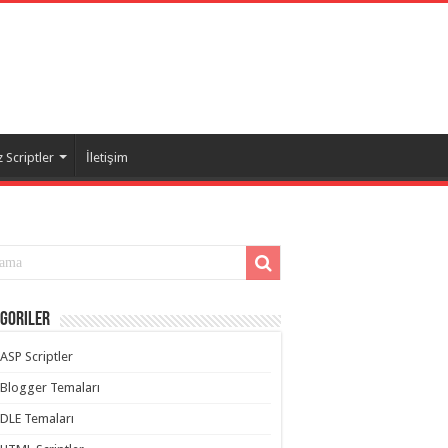
 Scriptler
İletişim
goriler
ASP Scriptler
Blogger Temaları
DLE Temaları