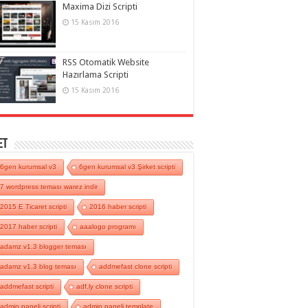
Maxima Dizi Scripti
15 Kasım 2016
RSS Otomatik Website
Hazırlama Scripti
15 Kasım 2016
et
6gen kurumsal v3
6gen kurumsal v3 Şirket scripti
7 wordpress teması warez indir
2015 E Ticaret scripti
2016 haber scripti
2017 haber scripti
aaalogo programı
adamz v1.3 blogger teması
adamz v1.3 blog teması
addmefast clone scripti
addmefast scripti
adf.ly clone scripti
admin paneli scripti
admin paneli template