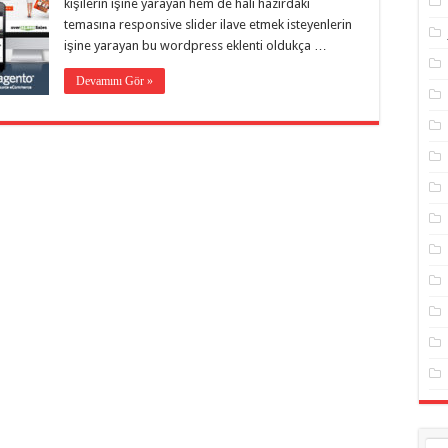
kişilerin işine yarayan hem de hali hazırdaki
temasına responsive slider ilave etmek isteyenlerin
işine yarayan bu wordpress eklenti oldukça …
Devamını Gör »