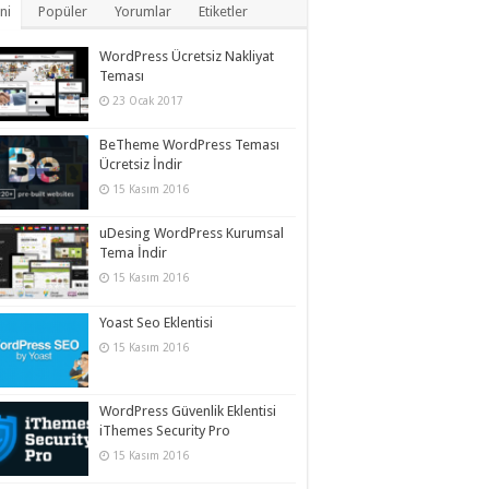
ni
Popüler
Yorumlar
Etiketler
WordPress Ücretsiz Nakliyat
Teması
23 Ocak 2017
BeTheme WordPress Teması
Ücretsiz İndir
15 Kasım 2016
uDesing WordPress Kurumsal
Tema İndir
15 Kasım 2016
Yoast Seo Eklentisi
15 Kasım 2016
WordPress Güvenlik Eklentisi
iThemes Security Pro
15 Kasım 2016