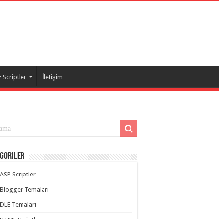
 Scriptler
İletişim
goriler
ASP Scriptler
Blogger Temaları
DLE Temaları