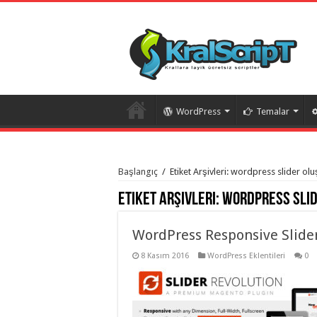
WordPress
Temalar
istanbul
organizasyon
Başlangıç
/
Etiket Arşivleri: wordpress slider ol
evden
eve
Etiket Arşivleri:
wordpress sli
taşımacılık
,
gaziantep
organizasyon
,
gaziantep
WordPress Responsive Slider 
evden
eve
8 Kasım 2016
WordPress Eklentileri
0
taşımacılık
,
evden
eve
taşımacılık
,
gaziantep
evden