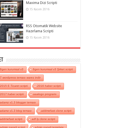
Maxima Dizi Scripti
15 Kasım 2016
RSS Otomatik Website
Hazırlama Scripti
15 Kasım 2016
et
6gen kurumsal v3
6gen kurumsal v3 Şirket scripti
7 wordpress teması warez indir
2015 E Ticaret scripti
2016 haber scripti
2017 haber scripti
aaalogo programı
adamz v1.3 blogger teması
adamz v1.3 blog teması
addmefast clone scripti
addmefast scripti
adf.ly clone scripti
admin paneli scripti
admin paneli template