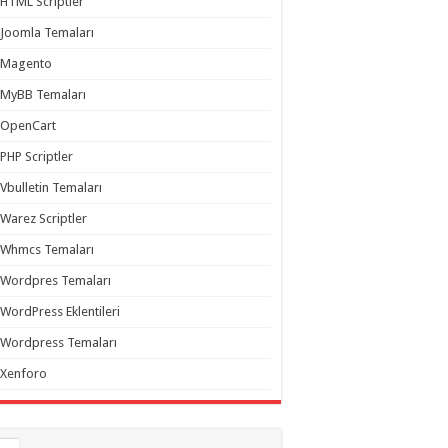
HTML Scriptler
Joomla Temaları
Magento
MyBB Temaları
OpenCart
PHP Scriptler
Vbulletin Temaları
Warez Scriptler
Whmcs Temaları
Wordpres Temaları
WordPress Eklentileri
Wordpress Temaları
Xenforo