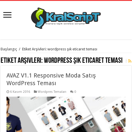
istanbul
Başlangıç
/
Etiket Arşivleri: wordpress şık eticaret teması
organizasyon
evden
Etiket Arşivleri:
wordpress şık eticaret teması
eve
taşımacılık
,
gaziantep
AVAZ V1.1 Responsive Moda Satış
organizasyon
,
gaziantep
WordPress Teması
evden
eve
6 Kasım 2016
Wordpres Temaları
0
taşımacılık
,
evden
eve
taşımacılık
,
gaziantep
evden
eve
taşımacılık
,
evden