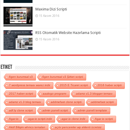
Maxima Dizi Scripti
15 Kasım 2016
RSS Otomatik Website Hazırlama Scripti
15 Kasım 2016
Etiket
6gen kurumsal v3
6gen kurumsal v3 Şirket scripti
7 wordpress teması warez indir
2015 E Ticaret scripti
2016 haber scripti
2017 haber scripti
aaalogo programı
adamz v1.3 blogger teması
adamz v1.3 blog teması
addmefast clone scripti
addmefast scripti
adf.ly clone scripti
admin paneli scripti
admin paneli template
Agar-io
agar.io scripti indir
agar io clone indir
Agar io scripti
Aktif Bilişim whmcs temaları
açılır pencereler wp eklenti ücretsiz