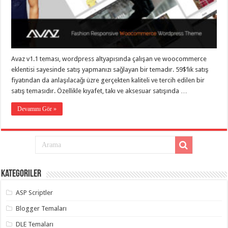
eve
taşımacılık
,
gaziantep
evden
eve
taşımacılık
,
gaziantep
evden
Avaz v1.1 teması, wordpress altyapısında çalışan ve woocommerce
eve
eklentisi sayesinde satış yapmanızı sağlayan bir temadır. 59$‘lık satış
taşımacılık
,
gaziantep
fiyatından da anlaşılacağı üzre gerçekten kaliteli ve tercih edilen bir
evden
satış temasıdır. Özellikle kıyafet, takı ve aksesuar satışında …
eve
taşımacılık
,
gaziantep
Devamını Gör »
evden
eve
taşımacılık
,
evden
eve
taşımacılık
,
gaziantep
asansörlü
Kategoriler
taşıma
,
gaziantep
ASP Scriptler
evden
eve
taşımacılık
,
Blogger Temaları
gaziantep
organizasyon
,
DLE Temaları