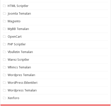
gaziantep
organizasyon
,
HTML Scriptler
gaziantep
organizasyon
,
Joomla Temaları
gaziantep
organizasyon
,
Magento
gaziantep
organizasyon
,
MyBB Temaları
gaziantep
organizasyon
,
OpenCart
gaziantep
palyaço
,
PHP Scriptler
twitter
takipçi
Vbulletin Temaları
hilesi
,
twitter
Warez Scriptler
takipçi
hilesi
,
Whmcs Temaları
instagram
takipçi
Wordpres Temaları
hilesi
,
WordPress Eklentileri
Wordpress Temaları
Xenforo