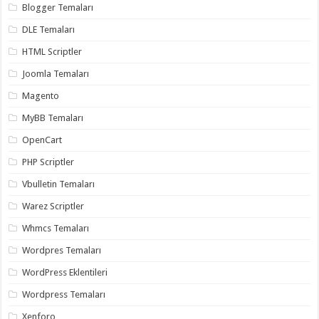
gaziantep
Blogger Temaları
organizasyon
,
gaziantep
DLE Temaları
organizasyon
,
gaziantep
HTML Scriptler
organizasyon
,
gaziantep
Joomla Temaları
organizasyon
,
gaziantep
Magento
organizasyon
,
gaziantep
MyBB Temaları
palyaço
,
twitter
OpenCart
takipçi
hilesi
,
PHP Scriptler
twitter
takipçi
Vbulletin Temaları
hilesi
,
instagram
Warez Scriptler
takipçi
hilesi
,
Whmcs Temaları
Wordpres Temaları
WordPress Eklentileri
Wordpress Temaları
Xenforo