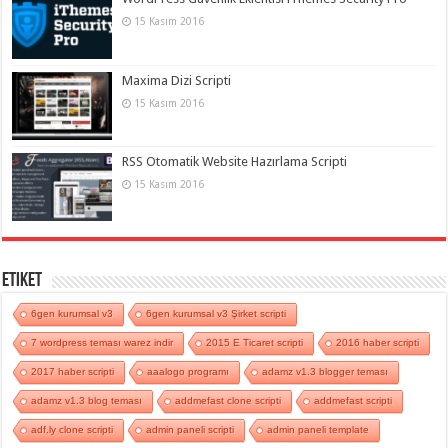
15 Kasım 2016
Maxima Dizi Scripti
15 Kasım 2016
RSS Otomatik Website Hazırlama Scripti
15 Kasım 2016
Etiket
6gen kurumsal v3
6gen kurumsal v3 Şirket scripti
7 wordpress teması warez indir
2015 E Ticaret scripti
2016 haber scripti
2017 haber scripti
aaalogo programı
adamz v1.3 blogger teması
adamz v1.3 blog teması
addmefast clone scripti
addmefast scripti
adf.ly clone scripti
admin paneli scripti
admin paneli template