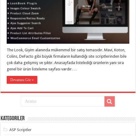
eve
taşımacılık
,
gaziantep
evden
eve
taşımacılık
,
gaziantep
evden
eve
taşımacılık
,
gaziantep
The Look, Giyim alanında mükemmel bir satış temasıdır. Mavi, Koton,
evden
eve
Colins, DeFacto gibi büyük firmaların kullandığı site scriptlerinden bile
taşımacılık
,
çok daha gelişmiş ve şıktır. Anasayfada listelediği ürünlerin yanı sıra
gaziantep
genel bir ürün listeleme sayfası vardır. …
evden
eve
taşımacılık
,
Devamını Gör »
evden
eve
taşımacılık
,
gaziantep
asansörlü
taşıma
,
gaziantep
evden
Kategoriler
eve
taşımacılık
,
gaziantep
ASP Scriptler
organizasyon
,