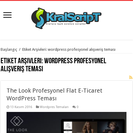
istanbul
Başlangıç
/
Etiket Arşivleri: wordpress profesyonel alışveriş teması
organizasyon
evden
Etiket Arşivleri:
wordpress profesyonel
eve
taşımacılık
,
alışveriş teması
gaziantep
organizasyon
,
gaziantep
evden
The Look Profesyonel Flat E-Ticaret
eve
taşımacılık
,
WordPress Teması
evden
eve
taşımacılık
13 Kasım 2016
,
Wordpres Temaları
0
gaziantep
evden
eve
taşımacılık
,
evden