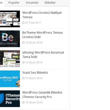
ni
Popüler
Yorumlar
Etiketler
WordPress Ücretsiz Nakliyat
Teması
23 Ocak 2017
BeTheme WordPress Teması
Ücretsiz İndir
15 Kasım 2016
uDesing WordPress Kurumsal
Tema İndir
15 Kasım 2016
Yoast Seo Eklentisi
15 Kasım 2016
WordPress Güvenlik Eklentisi
iThemes Security Pro
15 Kasım 2016