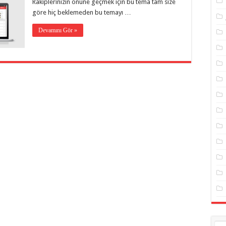
Rakiplerinizin önüne geçmek için bu tema tam size
göre hiç beklemeden bu temayı …
Devamını Gör »