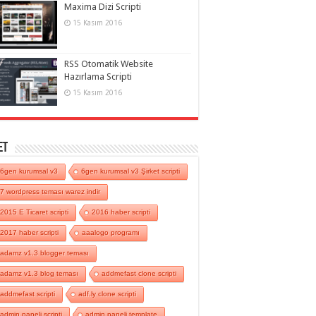
Maxima Dizi Scripti
15 Kasım 2016
RSS Otomatik Website
Hazırlama Scripti
15 Kasım 2016
et
6gen kurumsal v3
6gen kurumsal v3 Şirket scripti
7 wordpress teması warez indir
2015 E Ticaret scripti
2016 haber scripti
2017 haber scripti
aaalogo programı
adamz v1.3 blogger teması
adamz v1.3 blog teması
addmefast clone scripti
addmefast scripti
adf.ly clone scripti
admin paneli scripti
admin paneli template