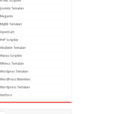
HTML Scriptler
Joomla Temaları
Magento
MyBB Temaları
OpenCart
PHP Scriptler
Vbulletin Temaları
Warez Scriptler
Whmcs Temaları
Wordpres Temaları
WordPress Eklentileri
Wordpress Temaları
Xenforo