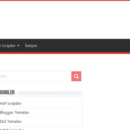
 Scriptler
İletişim
goriler
ASP Scriptler
Blogger Temaları
DLE Temaları