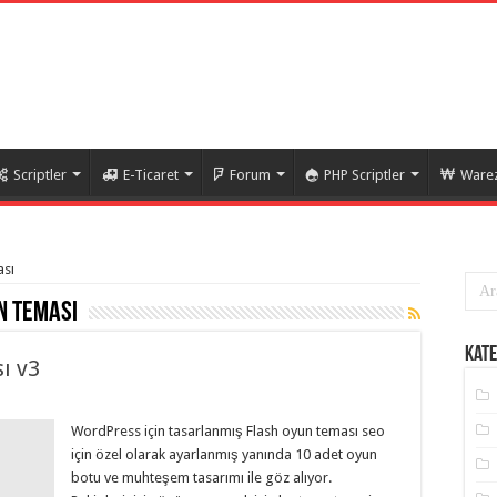
Scriptler
E-Ticaret
Forum
PHP Scriptler
Warez
ası
n teması
Kate
ı v3
WordPress için tasarlanmış Flash oyun teması seo
için özel olarak ayarlanmış yanında 10 adet oyun
botu ve muhteşem tasarımı ile göz alıyor.