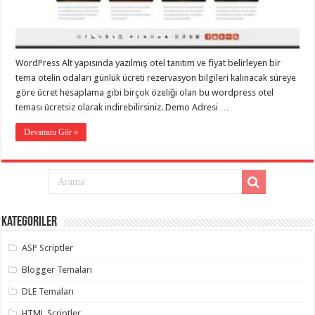
eve
taşımacılık
,
gaziantep
evden
eve
taşımacılık
,
WordPress Alt yapısında yazılmış otel tanıtım ve fiyat belirleyen bir
gaziantep
evden
tema otelin odaları günlük ücreti rezervasyon bilgileri kalınacak süreye
eve
göre ücret hesaplama gibi birçok özeliği olan bu wordpress otel
taşımacılık
,
teması ücretsiz olarak indirebilirsiniz. Demo Adresi …
gaziantep
evden
eve
Devamını Gör »
taşımacılık
,
gaziantep
evden
eve
taşımacılık
,
evden
eve
taşımacılık
,
Kategoriler
gaziantep
asansörlü
taşıma
,
ASP Scriptler
gaziantep
evden
Blogger Temaları
eve
taşımacılık
,
DLE Temaları
gaziantep
organizasyon
,
HTML Scriptler