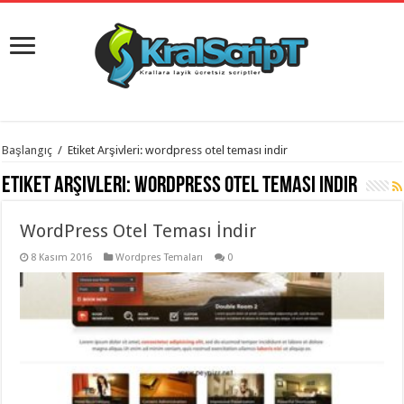
istanbul
Başlangıç
/
Etiket Arşivleri: wordpress otel teması indir
organizasyon
evden
Etiket Arşivleri:
wordpress otel teması indir
eve
taşımacılık
,
gaziantep
WordPress Otel Teması İndir
organizasyon
,
gaziantep
evden
8 Kasım 2016
Wordpres Temaları
0
eve
taşımacılık
,
evden
eve
taşımacılık
,
gaziantep
evden
eve
taşımacılık
,
evden