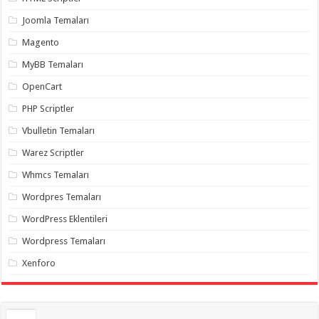
gaziantep
organizasyon
,
Joomla Temaları
gaziantep
organizasyon
,
Magento
gaziantep
organizasyon
,
MyBB Temaları
gaziantep
organizasyon
,
OpenCart
gaziantep
organizasyon
,
PHP Scriptler
gaziantep
palyaço
,
Vbulletin Temaları
twitter
takipçi
Warez Scriptler
hilesi
,
twitter
Whmcs Temaları
takipçi
hilesi
,
instagram
Wordpres Temaları
takipçi
hilesi
,
WordPress Eklentileri
Wordpress Temaları
Xenforo