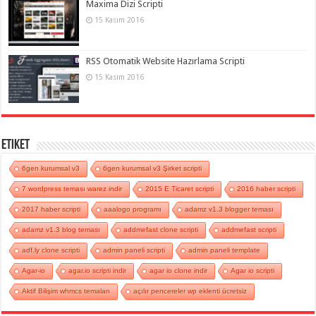
Maxima Dizi Scripti
15 Kasım 2016
RSS Otomatik Website Hazırlama Scripti
15 Kasım 2016
Etiket
6gen kurumsal v3
6gen kurumsal v3 Şirket scripti
7 wordpress teması warez indir
2015 E Ticaret scripti
2016 haber scripti
2017 haber scripti
aaalogo programı
adamz v1.3 blogger teması
adamz v1.3 blog teması
addmefast clone scripti
addmefast scripti
adf.ly clone scripti
admin paneli scripti
admin paneli template
Agar-io
agar.io scripti indir
agar io clone indir
Agar io scripti
Aktif Bilişim whmcs temaları
açılır pencereler wp eklenti ücretsiz